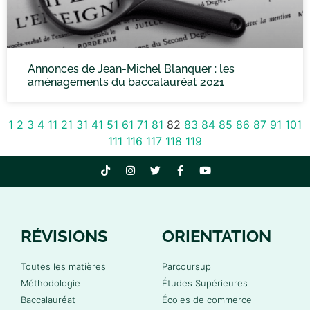
Annonces de Jean-Michel Blanquer : les
aménagements du baccalauréat 2021
1
2
3
4
11
21
31
41
51
61
71
81
82
83
84
85
86
87
91
101
111
116
117
118
119
RÉVISIONS
ORIENTATION
Toutes les matières
Parcoursup
Méthodologie
Études Supérieures
Baccalauréat
Écoles de commerce