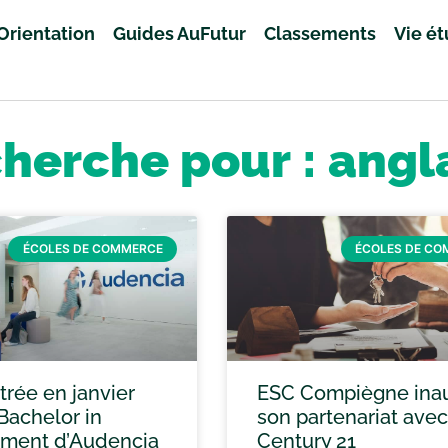
Orientation
Guides AuFutur
Classements
Vie é
cherche pour : angl
ÉCOLES DE COMMERCE
ÉCOLES DE C
trée en janvier
ESC Compiègne ina
Bachelor in
son partenariat avec
ment d’Audencia
Century 21