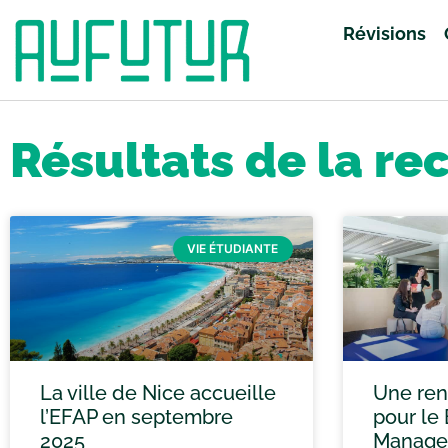
Révisions
Accueil
»
Vous avez cherché anglais
»
Page 49
Résultats de la re
VIE ÉTUDIANTE
La ville de Nice accueille
Une ren
l’EFAP en septembre
pour le 
2025
Manage