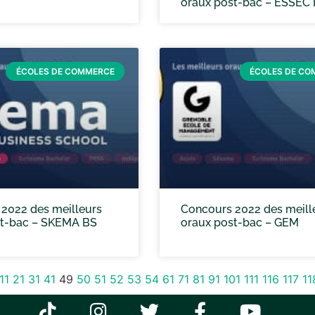
oraux post-bac – ESSEC
ÉCOLES DE COMMERCE
ÉCOLES DE C
2022 des meilleurs
Concours 2022 des meill
st-bac – SKEMA BS
oraux post-bac – GEM
11
21
31
41
49
50
51
52
53
54
61
71
81
91
101
111
116
117
11