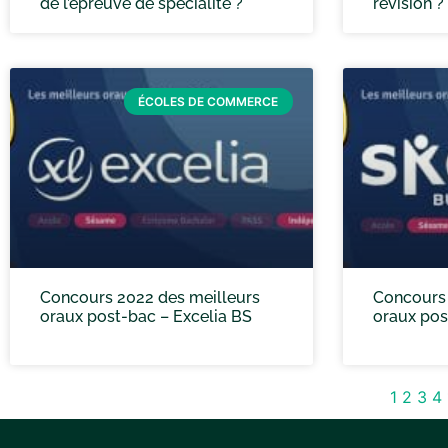
de l’épreuve de spécialité ?
révision ?
ÉCOLES DE COMMERCE
Concours 2022 des meilleurs
Concours 
oraux post-bac – Excelia BS
oraux po
1
2
3
4