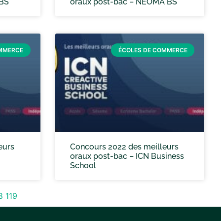
 BS
oraux post-bac – NEOMA BS
OMMERCE
ÉCOLES DE COMMERCE
eurs
Concours 2022 des meilleurs
oraux post-bac – ICN Business
School
8
119