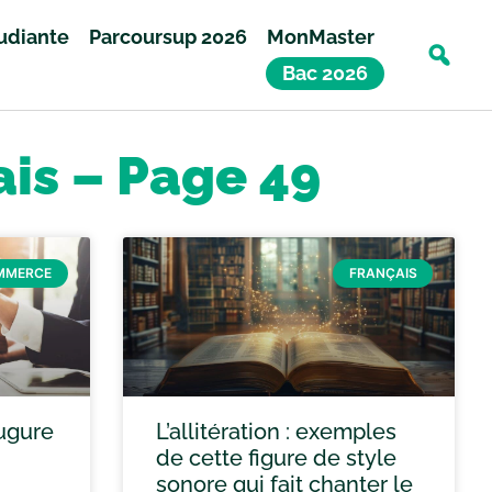
tudiante
Parcoursup 2026
MonMaster
Bac 2026
ais – Page 49
OMMERCE
FRANÇAIS
ugure
L’allitération : exemples
de cette figure de style
sonore qui fait chanter le