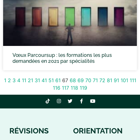
Vœux Parcoursup : les formations les plus
demandées en 2021 par spécialités
1
2
3
4
11
21
31
41
51
61
67
68
69
70
71
72
81
91
101
111
116
117
118
119
RÉVISIONS
ORIENTATION