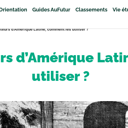
Orientation
Guides AuFutur
Classements
Vie é
teurs d’Amérique Latine, comment les utiliser ?
urs d’Amérique Lati
utiliser ?