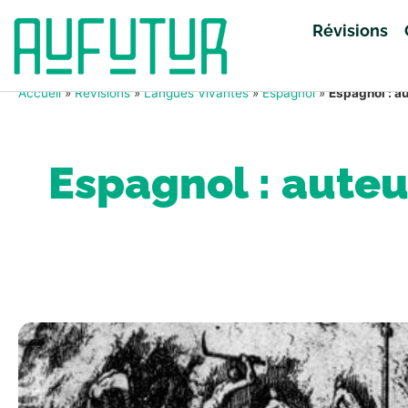
Révisions
Accueil
»
Révisions
»
Langues Vivantes
»
Espagnol
»
Espagnol : au
Espagnol : aute