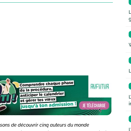
L
W
L
L
i
posons de découvrir cinq auteurs du monde
L