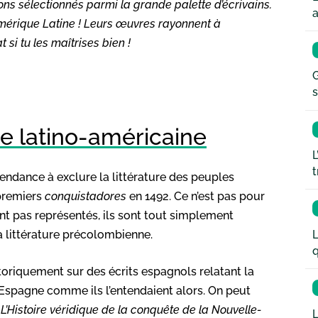
vons sélectionnés parmi la grande palette d’écrivains.
a
d’Amérique Latine ! Leurs œuvres rayonnent à
 si tu les maîtrises bien !
G
s
ure latino-américaine
L
t
 tendance à exclure la littérature des peuples
 premiers
conquistadores
en 1492. Ce n’est pas pour
ont pas représentés, ils sont tout simplement
L
a littérature précolombienne.
q
storiquement sur des écrits espagnols relatant la
spagne comme ils l’entendaient alors. On peut
,
L’Histoire véridique de la conquête de la Nouvelle-
L