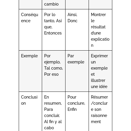
cambio
Conséqu
Por lo
Ainsi,
Montrer
ence
tanto, Así
Donc
le
que,
résultat
Entonces
d’une
explicatio
n
Exemple
Por
Par
Exprimer
ejemplo,
exemple
un
Tal como,
exemple
Por eso
et
illustrer
une idée
Conclusi
En
Pour
Résumer
on
resumen,
conclure,
/conclur
Para
Enfin
e son
concluir,
raisonne
Al fin y al
ment
cabo