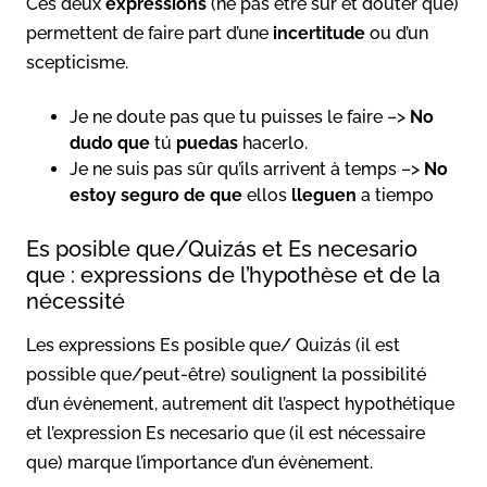
Ces deux
expressions
(ne pas être sûr et douter que)
permettent de faire part d’une
incertitude
ou d’un
scepticisme.
Je ne doute pas que tu puisses le faire –>
No
dudo
que
tú
puedas
hacerlo.
Je ne suis pas sûr qu’ils arrivent à temps –>
No
estoy seguro
de que
ellos
lleguen
a tiempo
Es posible que/Quizás et Es necesario
que : expressions de l’hypothèse et de la
nécessité
Les expressions Es posible que/ Quizás (il est
possible que/peut-être) soulignent la possibilité
d’un évènement, autrement dit l’aspect hypothétique
et l’expression Es necesario que (il est nécessaire
que) marque l’importance d’un évènement.