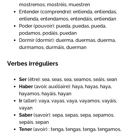
mostremos, mostréis, muestren
Entender (comprendre): entienda, entiendas,
entienda, entendamos, entendáis, entiendan
Poder (pouvoir): pueda, puedas, pueda,
podamos, podáis, puedan
Dormir (dormir): duerma, duermas, duerma,
durmamos, durmáis, duerman
Verbes irréguliers
Ser
(être): sea, seas, sea, seamos, seáis, sean
Haber
(avoir, auxiliaire): haya, hayas, haya,
hayamos, hayáis, hayan
Ir
(aller): vaya, vayas, vaya, vayamos, vayáis,
vayan
Saber
(savoir): sepa, sepas, sepa, sepamos,
sepáis, sepan
Tener
(avoir) : tenga, tengas, tenga, tengamos,