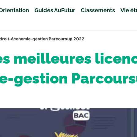
Orientation
Guides AuFutur
Classements
Vie é
 droit-économie-gestion Parcoursup 2022
 meilleures licenc
e-gestion Parcour