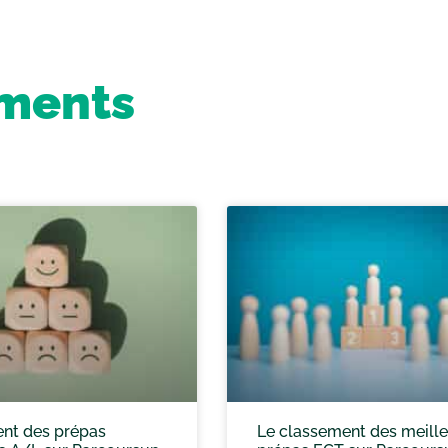
ements
nt des prépas
Le classement des meill