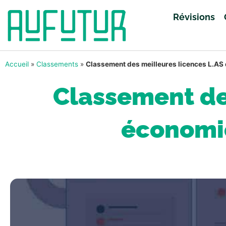
Révisions
Accueil
»
Classements
»
Classement des meilleures licences L.AS
Classement des
économi