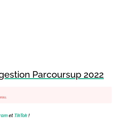
gestion Parcoursup 2022
leau.
gram
et
TikTok
!