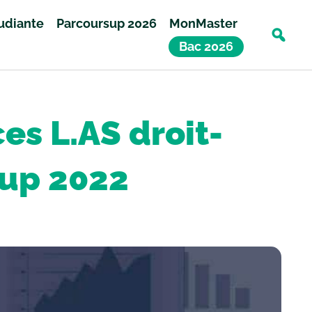
tudiante
Parcoursup 2026
MonMaster
Bac 2026
es L.AS droit-
sup 2022