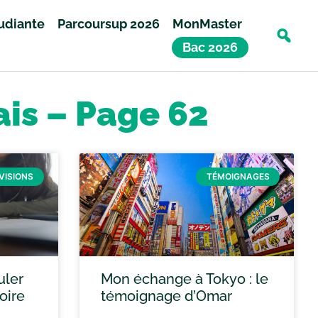
tudiante
Parcoursup 2026
MonMaster
Bac 2026
ais – Page 62
VISIONS
TÉMOIGNAGES
uler
Mon échange à Tokyo : le
oire
témoignage d’Omar