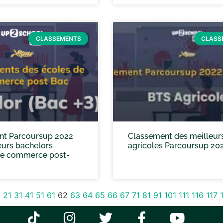
CLASSEMENTS
CLASS
nt Parcoursup 2022
Classement des meilleur
eurs bachelors
agricoles Parcoursup 20
de commerce post-
1
21
31
41
51
61
62
63
64
65
66
67
71
81
91
101
111
116
117