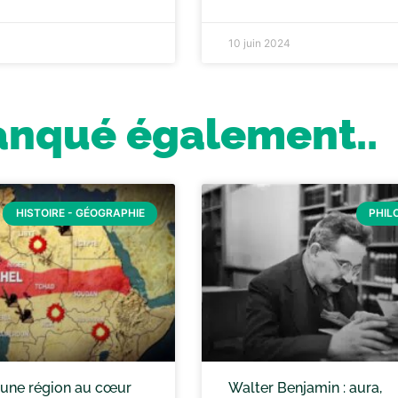
10 juin 2024
anqué également..
HISTOIRE - GÉOGRAPHIE
PHIL
: une région au cœur
Walter Benjamin : aura,