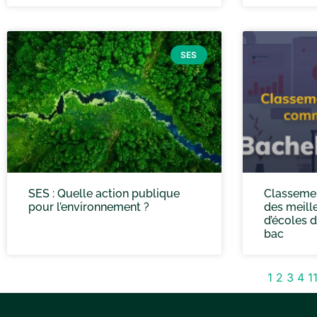
SES
SES : Quelle action publique
Classeme
pour l’environnement ?
des meill
d’écoles 
bac
1
2
3
4
1