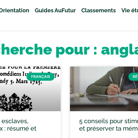
Orientation
Guides AuFutur
Classements
Vie é
cherche pour : angl
FRANÇAIS
RÉ
s esclaves,
5 conseils pour stim
x : résumé et
et préserver ta mém