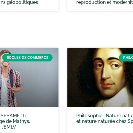
ons géopolitiques
reproduction et moderni
ÉCOLES DE COMMERCE
PHIL
SESAME : le
Philosophie : Nature natu
e de Mathys,
et nature naturée chez S
à l’EMLV