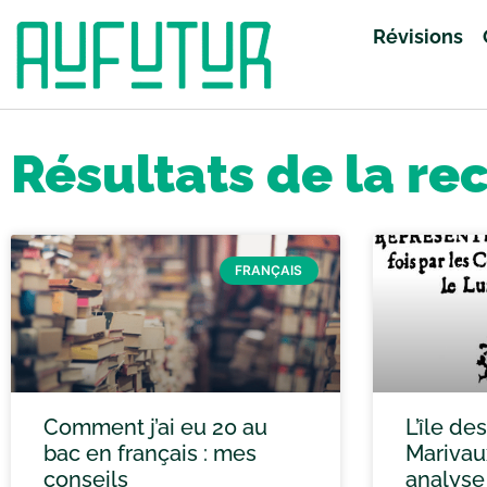
Révisions
Accueil
»
Vous avez cherché anglais
»
Page 62
Résultats de la re
FRANÇAIS
Comment j’ai eu 20 au
L’île de
bac en français : mes
Marivau
conseils
analyse