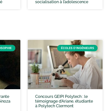
té
socialisation à l’adolescence
OSOPHIE
ÉCOLES D'INGÉNIEURS
rante
Concours GEIPI Polytech : le
pinoza
témoignage d’Ariane, étudiante
à Polytech Clermont