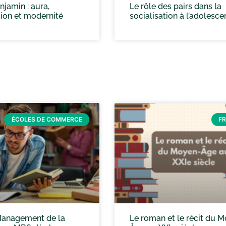
jamin : aura,
Le rôle des pairs dans la
ion et modernité
socialisation à l’adolesc
ÉCOLES DE COMMERCE
F
anagement de la
Le roman et le récit du 