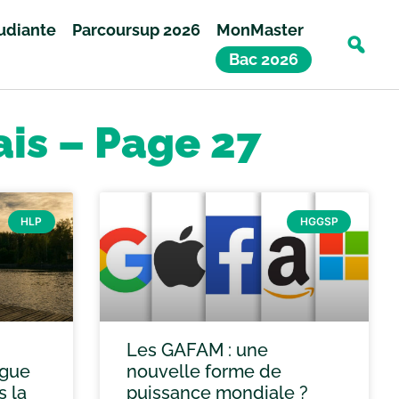
tudiante
Parcoursup 2026
MonMaster
Bac 2026
ais – Page 27
HLP
HGGSP
Les GAFAM : une
ogue
nouvelle forme de
s la
puissance mondiale ?