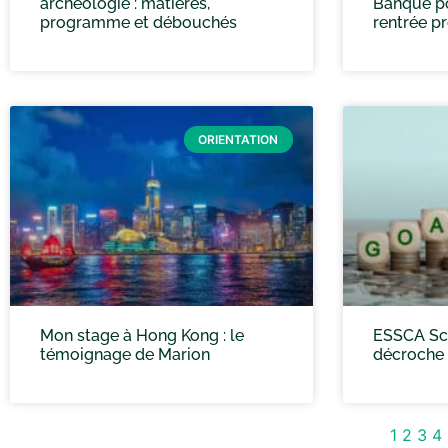
archéologie : matières,
Banque p
programme et débouchés
rentrée p
ORIENTATION
Mon stage à Hong Kong : le
ESSCA Sc
témoignage de Marion
décroche 
1
2
3
4