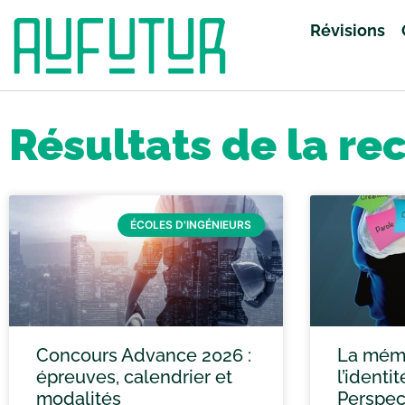
Révisions
Accueil
»
Vous avez cherché anglais
»
Page 27
Résultats de la re
ÉCOLES D'INGÉNIEURS
Concours Advance 2026 :
La mémo
épreuves, calendrier et
l’identi
modalités
Perspec