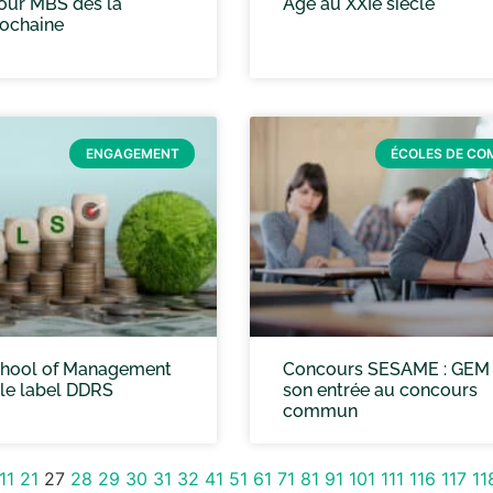
our MBS dès la
Âge au XXIe siècle
rochaine
ENGAGEMENT
ÉCOLES DE C
hool of Management
Concours SESAME : GEM 
le label DDRS
son entrée au concours
commun
11
21
27
28
29
30
31
32
41
51
61
71
81
91
101
111
116
117
11