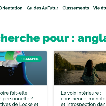
Orientation
Guides AuFutur
Classements
Vie é
cherche pour : angl
PHILOSOPHIE
ire fait-elle
La voix intérieure :
té personnelle ?
conscience, monol
tives de Locke et
et introspection dan