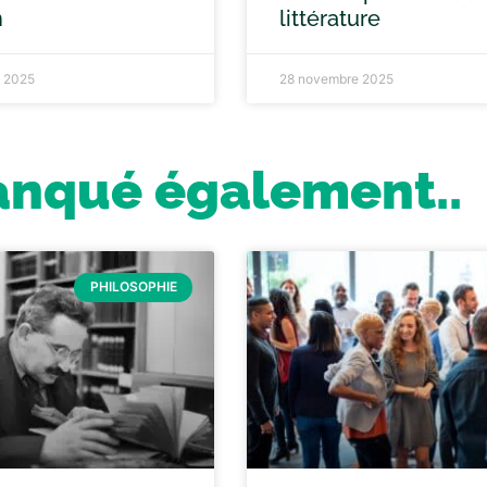
n
littérature
 2025
28 novembre 2025
anqué également..
PHILOSOPHIE