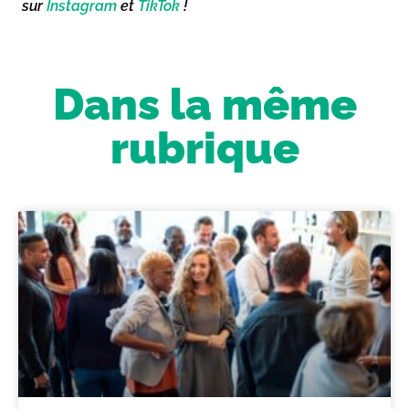
sur
Instagram
et
TikTok
!
Dans la même
rubrique