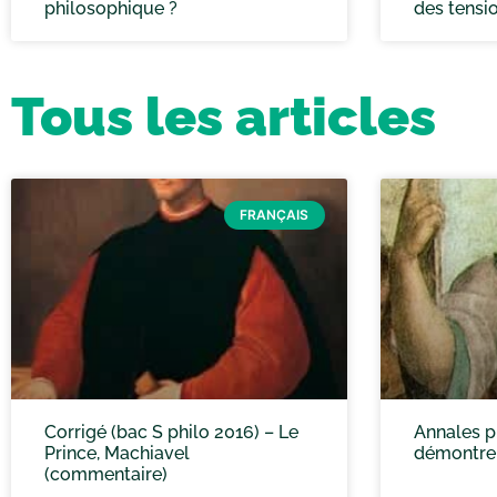
philosophique ?
des tensi
Tous les articles
FRANÇAIS
Corrigé (bac S philo 2016) – Le
Annales ph
Prince, Machiavel
démontrer
(commentaire)