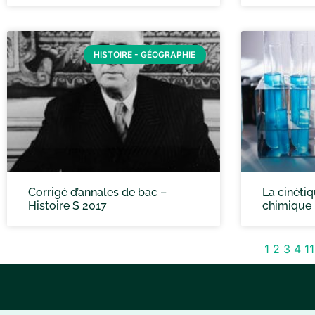
HISTOIRE - GÉOGRAPHIE
Corrigé d’annales de bac –
La cinétiq
Histoire S 2017
chimique
1
2
3
4
11