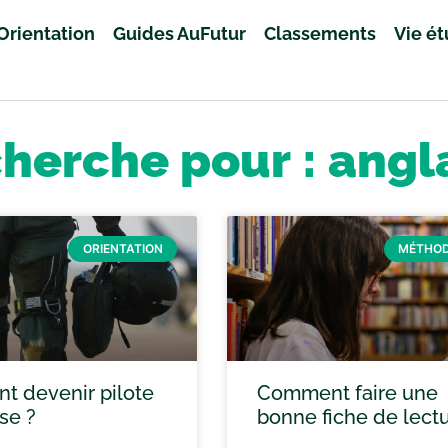
Orientation
Guides AuFutur
Classements
Vie é
cherche pour : angl
ORIENTATION
MÉTHOD
 devenir pilote
Comment faire une
se ?
bonne fiche de lectu