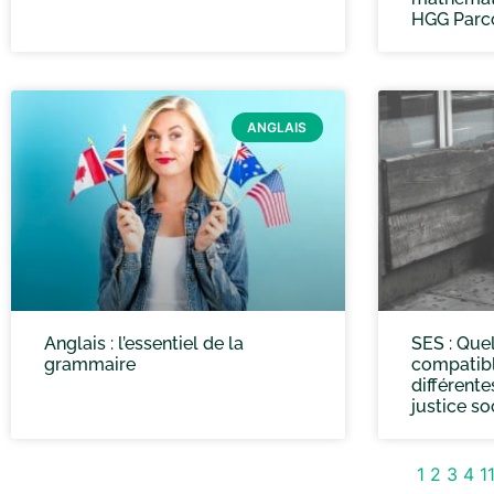
HGG Parc
ANGLAIS
Anglais : l’essentiel de la
SES : Quel
grammaire
compatibl
différente
justice so
1
2
3
4
1