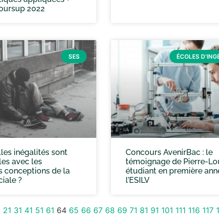
oursup 2022
SES
ÉCOLES D'ING
les inégalités sont
Concours AvenirBac : le
es avec les
témoignage de Pierre-Lou
s conceptions de la
étudiant en première ann
ciale ?
l’ESILV
1
21
31
41
51
61
64
65
66
67
68
69
71
81
91
101
111
116
117