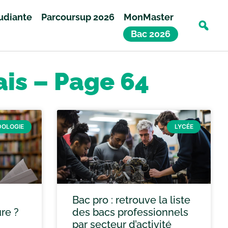
tudiante
Parcoursup 2026
MonMaster
Bac 2026
ais – Page 64
OLOGIE
LYCÉE
Bac pro : retrouve la liste
re ?
des bacs professionnels
par secteur d’activité