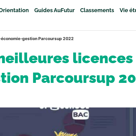
Orientation
Guides AuFutur
Classements
Vie é
it-économie-gestion Parcoursup 2022
eilleures licences
tion Parcoursup 2