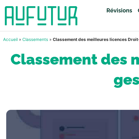
Révisions
Accueil
»
Classements
»
Classement des meilleures licences Dro
Classement des m
ges