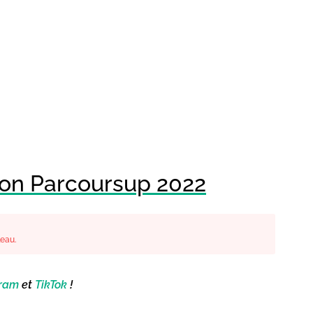
ion Parcoursup 2022
leau.
gram
et
TikTok
!