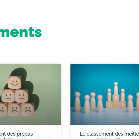
ements
nt des prépas
Le classement des meill