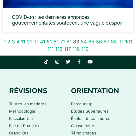
COVID-19 : les dernières annonces
gouvernementales soulèvent une vague d’espoir
1
2
3
4
11
21
31
41
51
61
71
81
83
84
85
86
87
88
91
101
111
116
117
118
119
RÉVISIONS
ORIENTATION
Toutes les matières
Parcoursup
Méthodologie
Études Supérieures
Baccalauréat
Écoles de commerce
Bac de Français
Classements
Grand Oral
Témoignages