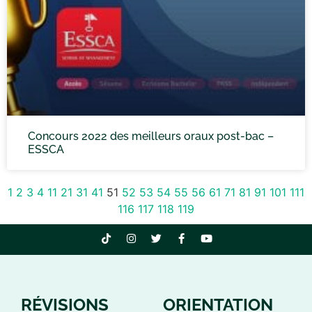
Concours 2022 des meilleurs oraux post-bac –
ESSCA
1
2
3
4
11
21
31
41
51
52
53
54
55
56
61
71
81
91
101
111
116
117
118
119
RÉVISIONS
ORIENTATION