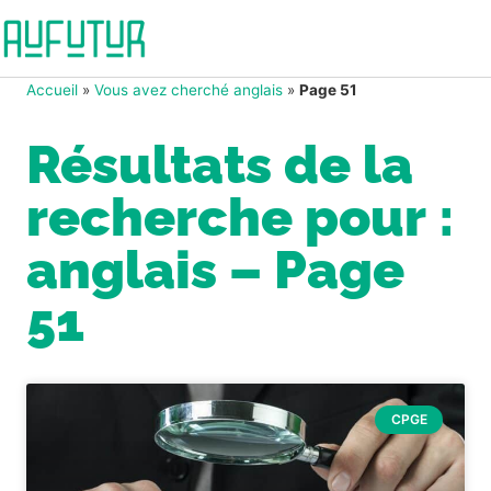
Accueil
»
Vous avez cherché anglais
»
Page 51
Résultats de la
recherche pour :
anglais – Page
51
CPGE