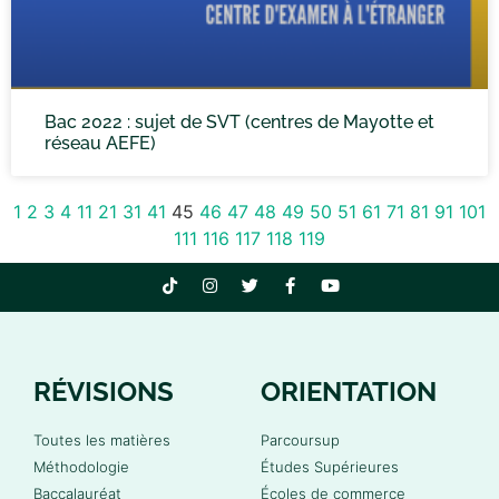
Bac 2022 : sujet de SVT (centres de Mayotte et
réseau AEFE)
1
2
3
4
11
21
31
41
45
46
47
48
49
50
51
61
71
81
91
101
111
116
117
118
119
RÉVISIONS
ORIENTATION
Toutes les matières
Parcoursup
Méthodologie
Études Supérieures
Baccalauréat
Écoles de commerce