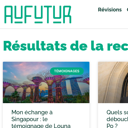
Révisions
Accueil
»
Vous avez cherché anglais
»
Page 66
Résultats de la re
TÉMOIGNAGES
Mon échange à
Quels s
Singapour : le
débouch
témoignage de Louna
Po ?