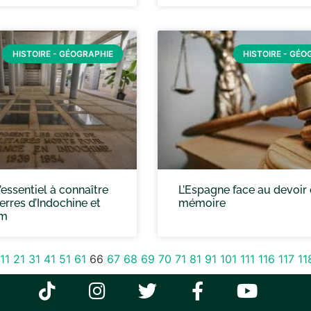
HISTOIRE - GÉOGRAPHIE
HISTOIRE - GÉO
l’essentiel à connaître
L’Espagne face au devoir
erres d’Indochine et
mémoire
am
11
21
31
41
51
61
66
67
68
69
70
71
81
91
101
111
116
117
11