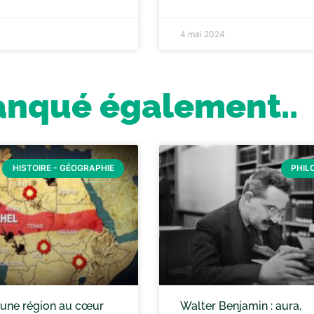
4 mai 2024
anqué également..
HISTOIRE - GÉOGRAPHIE
PHIL
: une région au cœur
Walter Benjamin : aura,