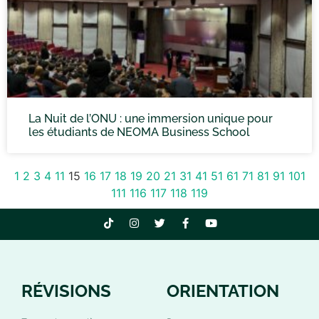
La Nuit de l’ONU : une immersion unique pour
les étudiants de NEOMA Business School
1
2
3
4
11
15
16
17
18
19
20
21
31
41
51
61
71
81
91
101
111
116
117
118
119
RÉVISIONS
ORIENTATION