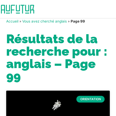
Accueil
»
Vous avez cherché anglais
»
Page 99
Résultats de la
recherche pour :
anglais – Page
99
ORIENTATION