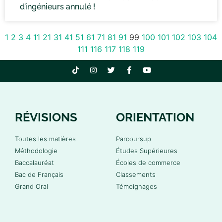
d’ingénieurs annulé !
1
2
3
4
11
21
31
41
51
61
71
81
91
99
100
101
102
103
104
111
116
117
118
119
RÉVISIONS
ORIENTATION
Toutes les matières
Parcoursup
Méthodologie
Études Supérieures
Baccalauréat
Écoles de commerce
Bac de Français
Classements
Grand Oral
Témoignages