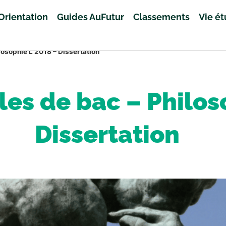
Orientation
Guides AuFutur
Classements
Vie é
losophie L 2018 – Dissertation
les de bac – Philos
Dissertation