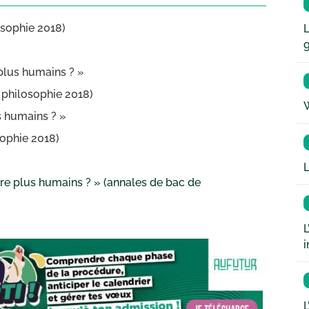
osophie 2018)
L
 plus humains ? »
e philosophie 2018)
W
us humains ? »
sophie 2018)
L
dre plus humains ? » (annales de bac de
L
i
L