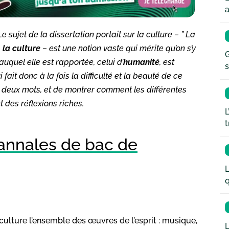
a
 sujet de la dissertation portait sur la culture – ”
La
–
la culture
– est une notion vaste qui mérite qu’on s’y
G
uquel elle est rapportée, celui d’
humanité
, est
s
fait donc à la fois la difficulté et la beauté de ce
s deux mots, et de montrer comment les différentes
t des réflexions riches.
L
t
d’annales de bac de
L
q
 culture l’ensemble des œuvres de l’esprit : musique,
L