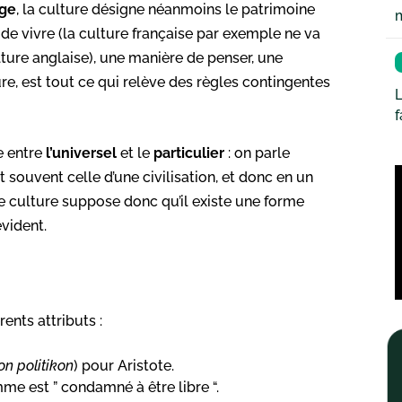
rge
, la culture désigne néanmoins le patrimoine
e vivre (la culture française par exemple ne va
lture anglaise), une manière de penser, une
ure, est tout ce qui relève des règles contingentes
L
e entre
l’universel
et le
particulier
: on parle
 souvent celle d’une civilisation, et donc en un
de culture suppose donc qu’il existe une forme
évident.
rents attributs :
on politikon
) pour Aristote.
mme est ” condamné à être libre “.