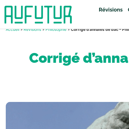
Révisions
Accueil
»
Révisions
»
Philosophie
»
Corrigé d’annales de bac – Phi
Corrigé d’anna