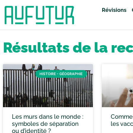
Révisions
Accueil
»
Vous avez cherché anglais
»
Page 19
Résultats de la re
HISTOIRE - GÉOGRAPHIE
Les murs dans le monde :
Commen
symboles de séparation
les vacc
ou d’identité ?