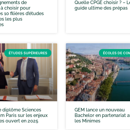
gnements de
Quelle CPGE choisir ? – L
 à choisir pour
guide ultime des prépas
s 10 filières d’études
es les plus
es
ÉTUDES SUPÉRIEURES
ÉCOLES DE C
 diplôme Sciences
GEM lance un nouveau
m Paris sur les enjeux
Bachelor en partenariat 
s ouvert en 2025
les Minimes