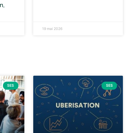
n,
19 mai 2026
SES
SES