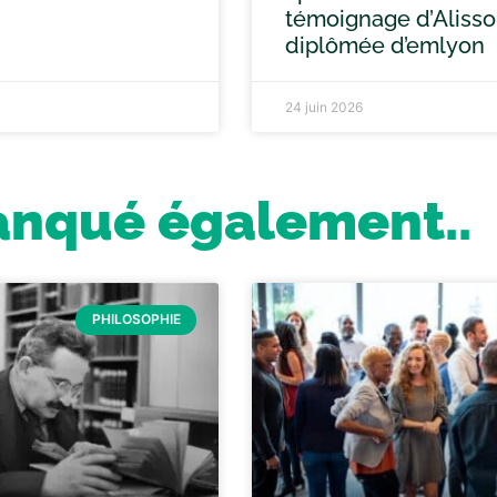
témoignage d’Alisso
diplômée d’emlyon
24 juin 2026
anqué également..
PHILOSOPHIE