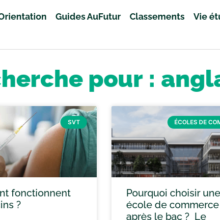
Orientation
Guides AuFutur
Classements
Vie é
cherche pour : angl
SVT
ÉCOLES DE C
t fonctionnent
Pourquoi choisir un
ins ?
école de commerce
après le bac ? Le