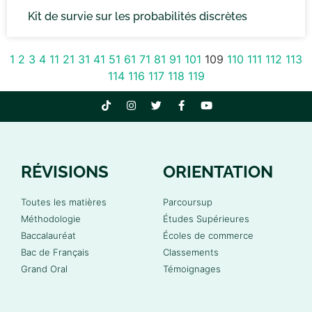
Kit de survie sur les probabilités discrètes
1
2
3
4
11
21
31
41
51
61
71
81
91
101
109
110
111
112
113
114
116
117
118
119
RÉVISIONS
ORIENTATION
Toutes les matières
Parcoursup
Méthodologie
Études Supérieures
Baccalauréat
Écoles de commerce
Bac de Français
Classements
Grand Oral
Témoignages