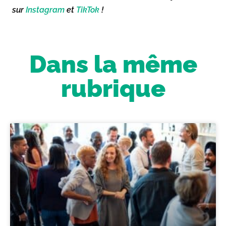
sur
Instagram
et
TikTok
!
Dans la même
rubrique