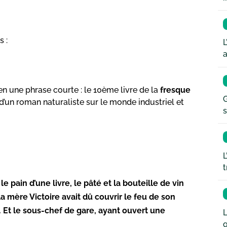
s :
L
a
s
 en une phrase courte : le 10ème livre de la
fresque
G
it d’un roman naturaliste sur le monde industriel et
s
L
t
 pain d’une livre, le pâté et la bouteille de vin
a mère Victoire avait dû couvrir le feu de son
e. Et le sous-chef de gare, ayant ouvert une
L
q