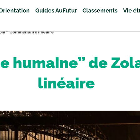
Orientation
Guides AuFutur
Classements
Vie é
ola – Commentaire linéaire
ête humaine” de Zo
linéaire