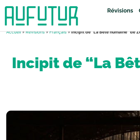
Révisions
Accueil
»
Révisions
»
Français
»
Incipit de “La Bête humaine” de Z
Incipit de “La B