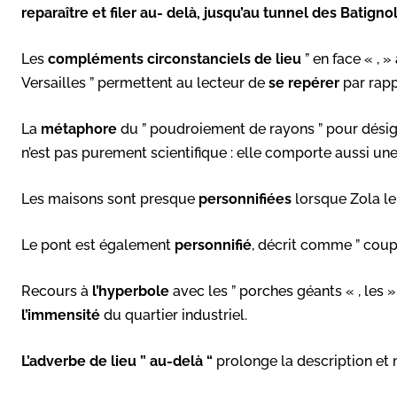
reparaître et filer au- delà, jusqu’au tunnel des Batigno
Les
compléments circonstanciels de lieu
” en face « , 
Versailles ” permettent au lecteur de
se repérer
par rappo
La
métaphore
du ” poudroiement de rayons ” pour désig
n’est pas purement scientifique : elle comporte aussi u
Les maisons sont presque
personnifiées
lorsque Zola leu
Le pont est également
personnifié
, décrit comme ” coup
Recours à
l’hyperbole
avec les ” porches géants « , les » 
l’immensité
du quartier industriel.
L’adverbe de lieu ” au-delà “
prolonge la description et m