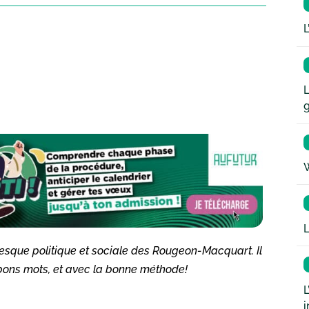
L
L
W
L
resque politique et sociale des
Rougeon-Macquart
. Il
s bons mots, et avec la bonne méthode!
L
i