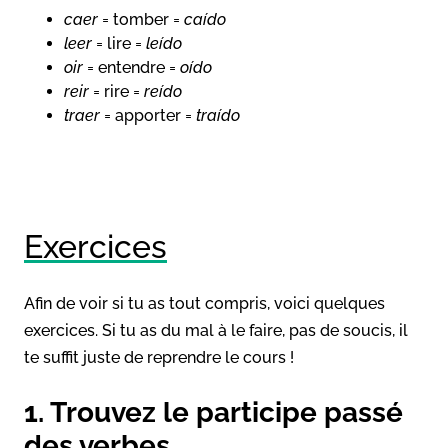
caer
= tomber =
caído
leer
= lire =
leído
oir
= entendre =
oído
reir
= rire =
reído
traer
= apporter =
traído
Exercices
Afin de voir si tu as tout compris, voici quelques
exercices. Si tu as du mal à le faire, pas de soucis, il
te suffit juste de reprendre le cours !
1. Trouvez le participe passé
des verbes