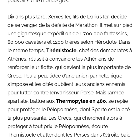
pouvoir sur le monde grec.
Dix ans plus tard, Xerxès Ier, fils de Darius Ier, décide
de se venger de la défaite de Marathon. Il met sur pied
une gigantesque expédition de 1 700 000 fantassins,
80 000 cavaliers et 1200 trières selon Hérodote. Dans
le même temps,
Thémistocle
, chef des démocrates à
Athènes, réussit à convaincre les Athéniens de
renforcer leur flotte, qui devient la plus importante de
Grèce. Peu à peu, l’idée d’une union panhellénique
s’impose et les cités oublient leurs anciens ennemis
pour lutter contre l’envahisseur Perse. Mais l’armée
spartiate, battue aux
Thermopyles en 480
, se replie
pour protéger le Péloponnèse, dont Sparte est la cité
la plus puissante. Les Grecs, qui cherchent alors à
protéger à tout prix le Péloponnèse, écoute
Thémistocle et attendent les Perses dans l’étroite baie