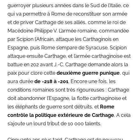
guerroyer plusieurs années dans le Sud de l’Italie, ce
qui va permettre à Rome de reconstituer son armée
et de priver Carthage de ses alliés, comme le roi de
Macédoine Philippe V. L’armée romaine, commandée
par Scipion l’Africain, attaque les Carthaginois en
Espagne, puis Rome s’empare de Syracuse. Scipion
attaque ensuite Carthage, et l’armée carthaginoise est
battue en 202 avant J.-C. Carthage demande alors la
paix pour clore cette
deuxième guerre punique
, qui
aura durée
de -218 à -201
. Encore une fois, les
conditions romaines sont très rigoureuses : Carthage
doit abandonner l’Espagne, la flotte carthaginoise et
les éléphants de guerre sont détruits, et
Rome
contrôle la politique extérieure de Carthage
. A cela
s’ajoute un lourd tribut de 10 000 talents.
Cinquante ans plus tard, Carthage est de nouveau