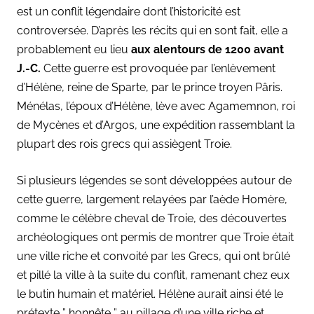
est un conflit légendaire dont l’historicité est
controversée. D’après les récits qui en sont fait, elle a
probablement eu lieu
aux alentours de
1200 avant
J.-C.
Cette guerre est provoquée par l’enlèvement
d’Hélène, reine de Sparte, par le prince troyen Pâris.
Ménélas, l’époux d’Hélène, lève avec Agamemnon, roi
de Mycènes et d’Argos, une expédition rassemblant la
plupart des rois grecs qui assiègent Troie.
Si plusieurs légendes se sont développées autour de
cette guerre, largement relayées par l’aède Homère,
comme le célèbre cheval de Troie, des découvertes
archéologiques ont permis de montrer que Troie était
une ville riche et convoité par les Grecs, qui ont brûlé
et pillé la ville à la suite du conflit, ramenant chez eux
le butin humain et matériel. Hélène aurait ainsi été le
prétexte ” honnête ” au pillage d’une ville riche et