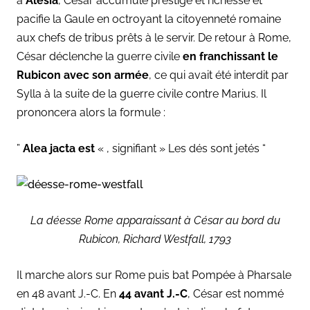
à
Alésia
, César accumule prestige et richesse et
pacifie la Gaule en octroyant la citoyenneté romaine
aux chefs de tribus prêts à le servir. De retour à Rome,
César déclenche la guerre civile
en franchissant le
Rubicon avec son armée
, ce qui avait été interdit par
Sylla à la suite de la guerre civile contre Marius. Il
prononcera alors la formule :
”
Alea jacta est
« , signifiant » Les dés sont jetés “
La déesse Rome apparaissant à César au bord du
Rubicon, Richard Westfall, 1793
Il marche alors sur Rome puis bat Pompée à Pharsale
en 48 avant J.-C. En
44 avant J.-C
, César est nommé