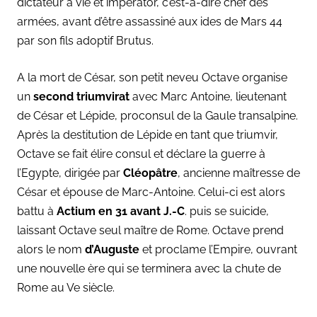
dictateur à vie et imperator, c’est-à-dire chef des
armées, avant d’être assassiné aux ides de Mars 44
par son fils adoptif Brutus.
A la mort de César, son petit neveu Octave organise
un
second triumvirat
avec Marc Antoine, lieutenant
de César et Lépide, proconsul de la Gaule transalpine.
Après la destitution de Lépide en tant que triumvir,
Octave se fait élire consul et déclare la guerre à
l’Egypte, dirigée par
Cléopâtre
, ancienne maîtresse de
César et épouse de Marc-Antoine. Celui-ci est alors
battu à
Actium en 31 avant J.-C
. puis se suicide,
laissant Octave seul maître de Rome. Octave prend
alors le nom
d’Auguste
et proclame l’Empire, ouvrant
une nouvelle ère qui se terminera avec la chute de
Rome au Ve siècle.