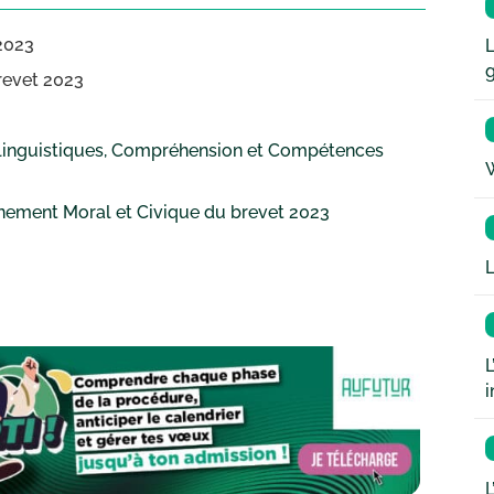
2023
L
brevet 2023
linguistiques, Compréhension et Compétences
W
gnement Moral et Civique du brevet 2023
L
L
i
L