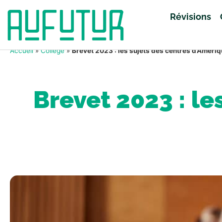
Révisions
Accueil
»
Collège
»
Brevet 2023 : les sujets des centres d’Améri
Brevet 2023 : le