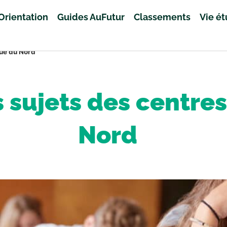
Orientation
Guides AuFutur
Classements
Vie é
que du Nord
s sujets des centr
Nord