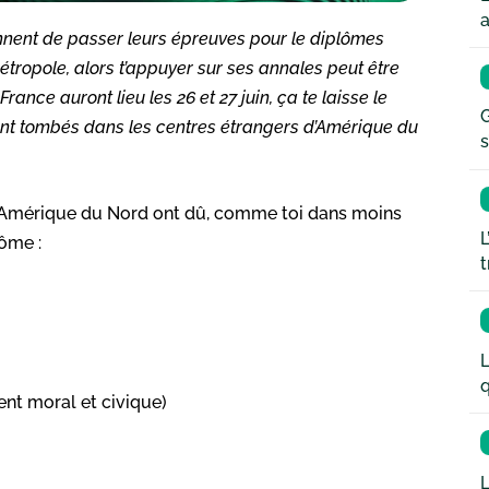
a
nnent de passer leurs épreuves pour le diplômes
étropole, alors t’appuyer sur ses annales peut être
ance auront lieu les 26 et 27 juin, ça te laisse le
G
 sont tombés dans les centres étrangers d’Amérique du
s
s d’Amérique du Nord ont dû, comme toi dans moins
L
lôme :
t
L
q
nt moral et civique)
L