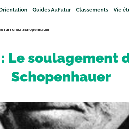
Orientation
Guides AuFutur
Classements
Vie é
de l’art chez Schopenhauer
: Le soulagement d
Schopenhauer