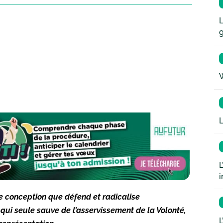
L
W
L
L
i
te conception que défend et radicalise
 qui seule sauve de l’asservissement de la Volonté,
L