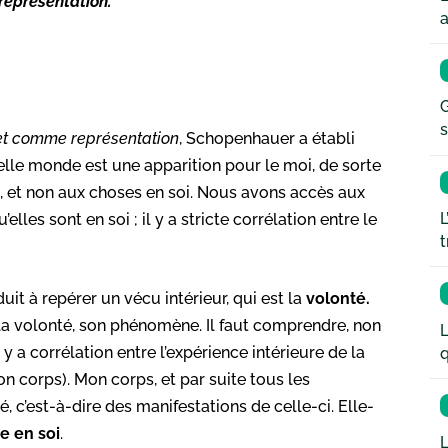
eprésentation
.
a
G
s
t comme représentation
, Schopenhauer a établi
elle monde est une apparition pour le moi, de sorte
 et non aux choses en soi. Nous avons accès aux
L
elles sont en soi ; il y a stricte corrélation entre le
t
it à repérer un vécu intérieur, qui est la
volonté.
la volonté, son phénomène. Il faut comprendre, non
L
y a corrélation entre l’expérience intérieure de la
q
on corps). Mon corps, et par suite tous les
é, c’est-à-dire des manifestations de celle-ci. Elle-
e en soi
.
L