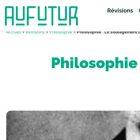
Révisions
Accueil
»
Révisions
»
Philosophie
»
Philosophie : Le soulagement 
Philosophie 