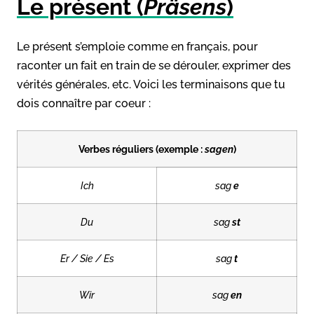
Le présent (
Präsens
)
Le présent s’emploie comme en français, pour
raconter un fait en train de se dérouler, exprimer des
vérités générales, etc. Voici les terminaisons que tu
dois connaître par coeur :
Verbes réguliers (exemple :
sagen
)
Ich
sag
e
Du
sag
st
Er / Sie / Es
sag
t
Wir
sag
en