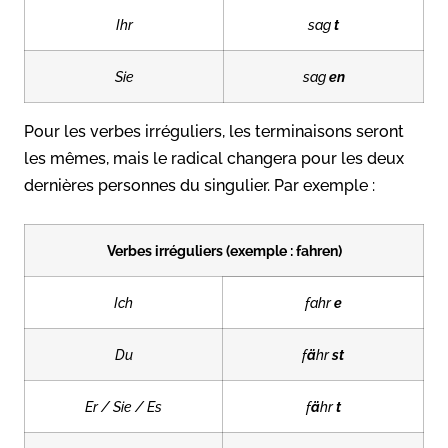
Ihr
sag
t
Sie
sag
en
Pour les verbes irréguliers, les terminaisons seront
les mêmes, mais le radical changera pour les deux
dernières personnes du singulier. Par exemple :
Verbes irréguliers (exemple : fahren)
Ich
fahr
e
Du
f
ä
hr
st
Er / Sie / Es
f
ä
hr
t