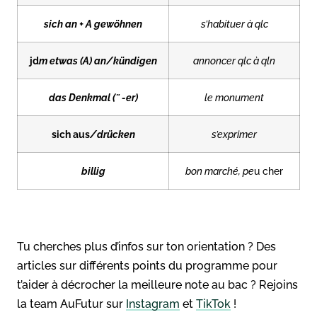
sich an + A gewöhnen
s’habituer à qlc
jd
m etwas (A) an/kündigen
annoncer qlc à qln
das Denkmal (¨ -er)
le monument
sich aus
/drücken
s’exprimer
billig
bon marché, pe
u cher
Tu cherches plus d’infos sur ton orientation ? Des
articles sur différents points du programme pour
t’aider à décrocher la meilleure note au bac ? Rejoins
la team AuFutur sur
Instagram
et
TikTok
!