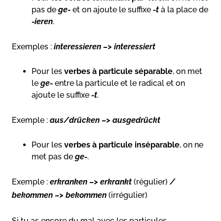
pas de
ge-
et on ajoute le suffixe
-t
à la place de
-ieren
.
Exemples :
interessieren –> interessiert
Pour les
verbes à particule séparable
, on met
le
ge-
entre la particule et le radical et on
ajoute le suffixe
-t
.
Exemple :
aus/drücken –> ausgedrückt
Pour les
verbes à particule inséparable
, on ne
met pas de
ge-
.
Exemple :
erkranken –> erkrankt
(régulier)
/
bekommen –> bekommen
(irrégulier)
Si tu as encore du mal avec les particules