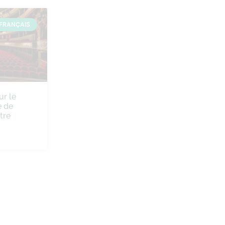
FRANÇAIS
ur le
 de
tre