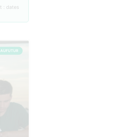
 : dates
 AUFUTUR