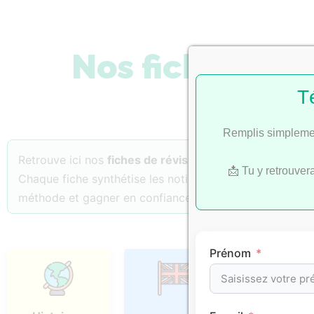
Nos fiches de 
T
Remplis simplemen
Retrouve ici nos
fiches de révision
classées par
matiè
📩 Tu y retrouver
Chaque fiche synthétise les notions essentielles, les p
méthode et gagner en confiance.
Prénom