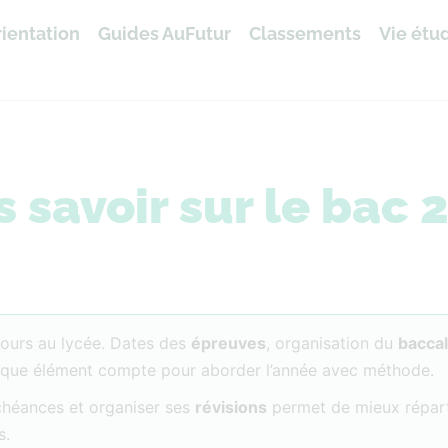
ientation
Guides AuFutur
Classements
Vie étu
s savoir sur le bac 
ours au lycée. Dates des
épreuves
, organisation du
bacca
aque élément compte pour aborder l’année avec méthode.
échéances et organiser ses
révisions
permet de mieux répart
s.