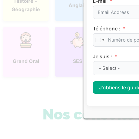
E-mail
Histoire -
Anglais
Espagno
Géographie
Téléphone :
Je suis :
Physique
Grand Oral
SES
Chimie
J'obtiens le guide
Nos conseil