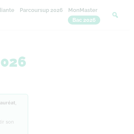
diante
Parcoursup 2026
MonMaster
Bac 2026
2026
lauréat
,
ir son