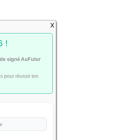
e
X
 !
ide signé AuFutur
ac
.
s pour réussir ton
sser avec