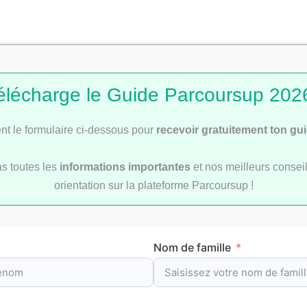
révision par matièr
élécharge le Guide Parcoursup 2026
t le formulaire ci-dessous pour
recevoir gratuitement ton gu
re
pour t’aider à préparer efficacement tes
examens
et le
b
as toutes les
informations importantes
et nos meilleurs conseil
oints de méthode et les repères clés à maîtriser pour progre
orientation sur la plateforme Parcoursup !
Nom de famille