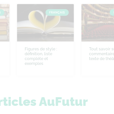
S
FRANÇAIS
Figures de style :
Tout savoir s
définition, liste
commentaire
complète et
texte de théâ
exemples
rticles AuFutur