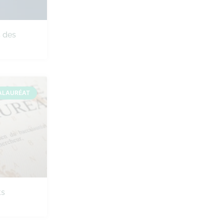
s des
ALAURÉAT
ts