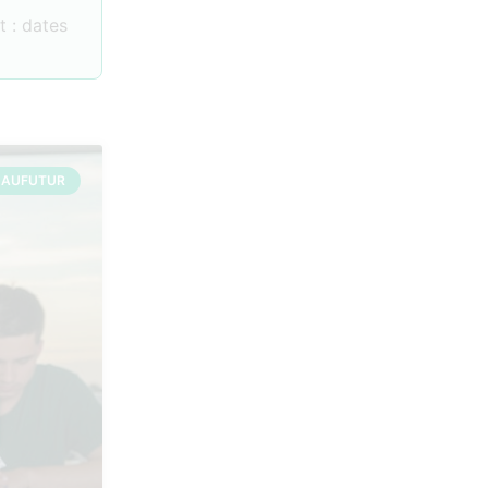
 : dates
 AUFUTUR