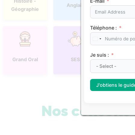
E-mail
Histoire -
Anglais
Espagno
Géographie
Téléphone :
Je suis :
Physique
Grand Oral
SES
Chimie
J'obtiens le guide
Nos conseil