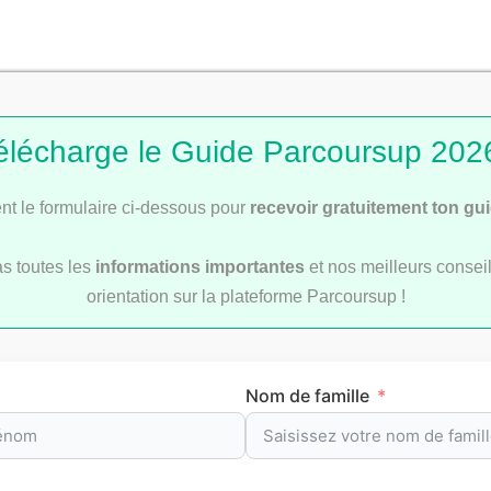
révision par matièr
élécharge le Guide Parcoursup 2026
t le formulaire ci-dessous pour
recevoir gratuitement ton gu
re
pour t’aider à préparer efficacement tes
examens
et le
b
as toutes les
informations importantes
et nos meilleurs conseil
oints de méthode et les repères clés à maîtriser pour progre
orientation sur la plateforme Parcoursup !
Nom de famille