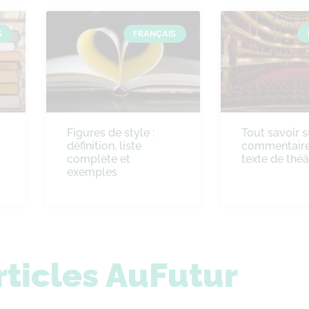
S
FRANÇAIS
Figures de style :
Tout savoir s
définition, liste
commentaire
complète et
texte de théâ
exemples
rticles AuFutur