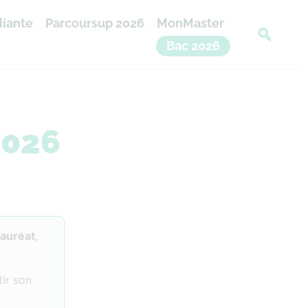
diante
Parcoursup 2026
MonMaster
Bac 2026
2026
lauréat
,
ir son