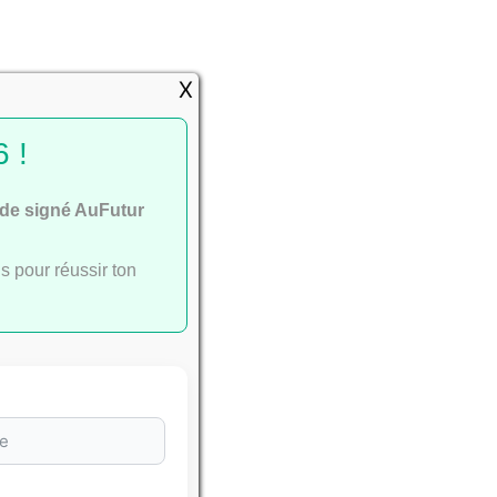
e
X
 !
ide signé AuFutur
ac
.
s pour réussir ton
sser avec