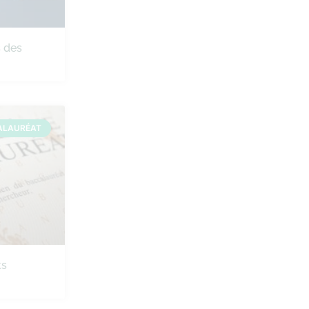
s des
ALAURÉAT
ts