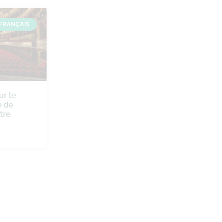
FRANÇAIS
ur le
 de
tre