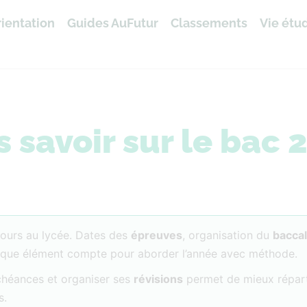
ientation
Guides AuFutur
Classements
Vie étu
s savoir sur le bac 
ours au lycée. Dates des
épreuves
, organisation du
bacca
aque élément compte pour aborder l’année avec méthode.
échéances et organiser ses
révisions
permet de mieux répart
s.