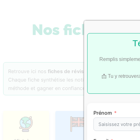
Nos fiches de 
T
Remplis simplemen
Retrouve ici nos
fiches de révision
classées par
matiè
📩 Tu y retrouver
Chaque fiche synthétise les notions essentielles, les p
méthode et gagner en confiance.
Prénom