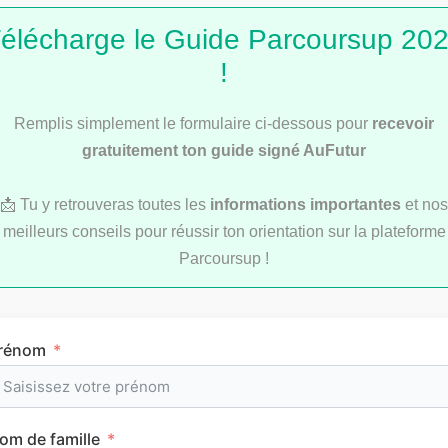
élécharge le Guide Parcoursup 20
!
Remplis simplement le formulaire ci-dessous pour
recevoir
Service Civique : les secrets d’une bonne lettre
de motivation
gratuitement ton guide signé AuFutur
📩 Tu y retrouveras toutes les
informations importantes
et nos
meilleurs conseils pour réussir ton orientation sur la plateforme
Parcoursup !
Les articles les
plus consultés
rénom
om de famille