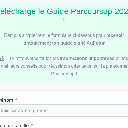
élécharge le Guide Parcoursup 20
!
Remplis simplement le formulaire ci-dessous pour
recevoir
Service Civique : les secrets d’une bonne lettre
de motivation
gratuitement ton guide signé AuFutur
📩 Tu y retrouveras toutes les
informations importantes
et nos
meilleurs conseils pour réussir ton orientation sur la plateforme
Parcoursup !
Les articles les
plus consultés
rénom
om de famille