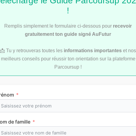
élécharge le Guide Parcoursup 20
!
Remplis simplement le formulaire ci-dessous pour
recevoir
gratuitement ton guide signé AuFutur
Service Civique : les secrets d’une bonne lettre
de motivation
📩 Tu y retrouveras toutes les
informations importantes
et nos
meilleurs conseils pour réussir ton orientation sur la plateforme
Parcoursup !
Les articles les
rénom
plus consultés
om de famille