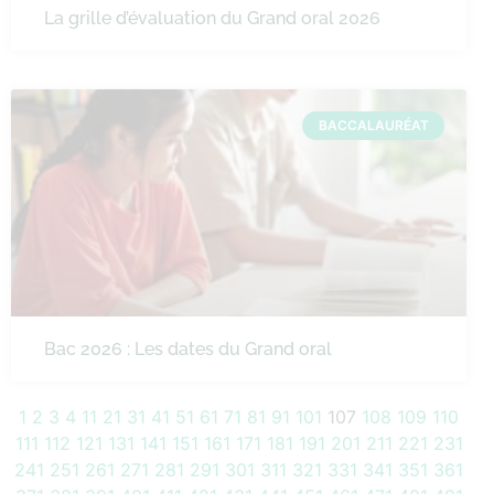
La grille d’évaluation du Grand oral 2026
BACCALAURÉAT
Bac 2026 : Les dates du Grand oral
1
2
3
4
11
21
31
41
51
61
71
81
91
101
107
108
109
110
111
112
121
131
141
151
161
171
181
191
201
211
221
231
241
251
261
271
281
291
301
311
321
331
341
351
361