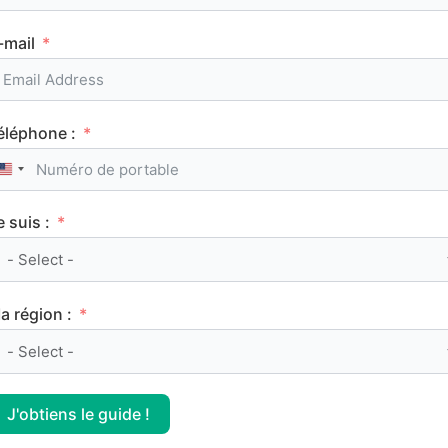
FRANÇAIS
-mail
éléphone :
United States +1
Manon Lescaut, Abbé Prévost : résumé et
e suis :
analyse de l’œuvre
a région :
FRANÇAIS
J'obtiens le guide !