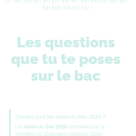
371
381
391
401
411
421
431
441
451
461
471
481
491
501
509
510
511
512
Les questions
que tu te poses
sur le bac
Quelles sont les dates du Bac 2026 ?
Les
dates du Bac 2026
sont fixées par le
ministère de l’Éducation nationale. Elles