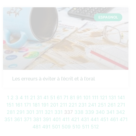
ESPAGNOL
Les erreurs à éviter à l’écrit et à l’oral
1
2
3
4
11
21
31
41
51
61
71
81
91
101
111
121
131
141
151
161
171
181
191
201
211
221
231
241
251
261
271
281
291
301
311
321
331
337
338
339
340
341
342
351
361
371
381
391
401
411
421
431
441
451
461
471
481
491
501
509
510
511
512