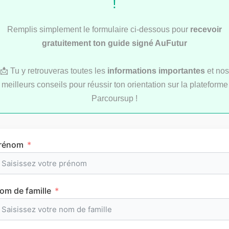
!
Remplis simplement le formulaire ci-dessous pour
recevoir
gratuitement ton guide signé AuFutur
Service Civique : les secrets d’une bonne lettre
📩 Tu y retrouveras toutes les
informations importantes
et nos
de motivation
meilleurs conseils pour réussir ton orientation sur la plateforme
Parcoursup !
Les articles les
rénom
plus consultés
om de famille