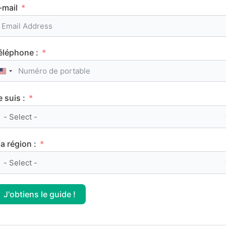
FRANÇAIS
-mail
éléphone :
United States +1
e suis :
Manon Lescaut, Abbé Prévost : résumé et
analyse de l’œuvre
a région :
FRANÇAIS
J'obtiens le guide !