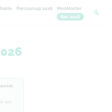
diante
Parcoursup 2026
MonMaster
Bac 2026
2026
lauréat
,
ir son