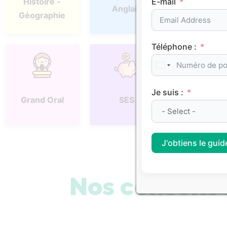
E-mail
Histoire -
Anglais
Espagno
Géographie
Téléphone :
Je suis :
Physique
Grand Oral
SES
Chimie
J'obtiens le guide
Nos conseil