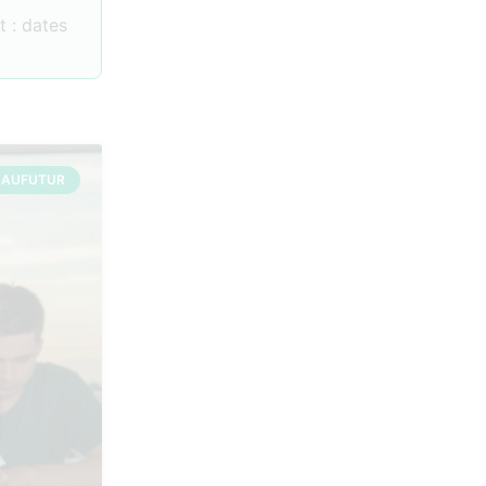
 : dates
 AUFUTUR