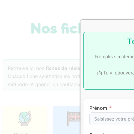
Nos fiches de 
T
Remplis simplemen
Retrouve ici nos
fiches de révision
classées par
matiè
📩 Tu y retrouver
Chaque fiche synthétise les notions essentielles, les p
méthode et gagner en confiance.
Prénom