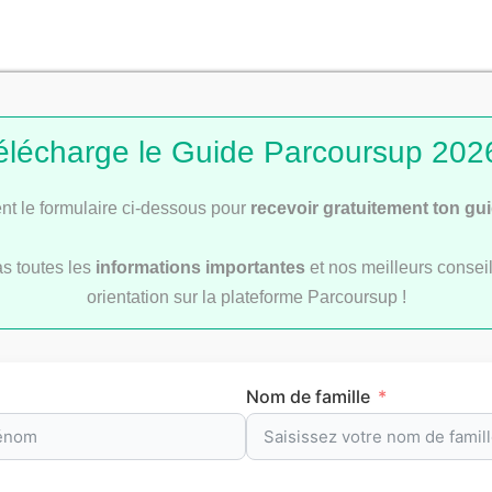
révision par matièr
élécharge le Guide Parcoursup 2026
t le formulaire ci-dessous pour
recevoir gratuitement ton gu
re
pour t’aider à préparer efficacement tes
examens
et le
b
as toutes les
informations importantes
et nos meilleurs conseil
oints de méthode et les repères clés à maîtriser pour progre
orientation sur la plateforme Parcoursup !
Nom de famille