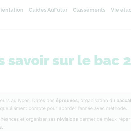
ientation
Guides AuFutur
Classements
Vie étu
s savoir sur le bac 
ours au lycée. Dates des
épreuves
, organisation du
bacca
aque élément compte pour aborder l’année avec méthode.
échéances et organiser ses
révisions
permet de mieux répart
s.