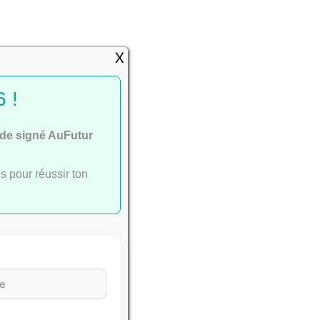
e
X
 !
ide signé AuFutur
ac
.
s pour réussir ton
sser avec