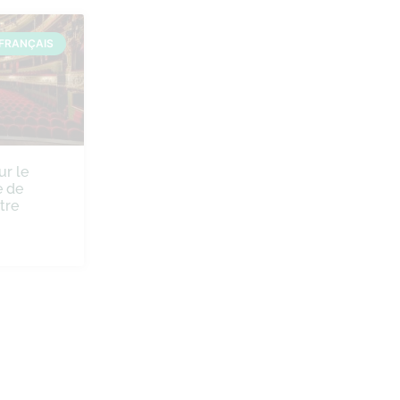
FRANÇAIS
ur le
 de
tre