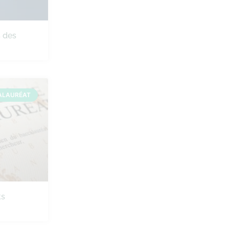
s des
ALAURÉAT
ts