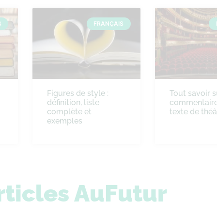
S
FRANÇAIS
Figures de style :
Tout savoir s
définition, liste
commentaire
complète et
texte de théâ
exemples
rticles AuFutur