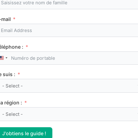
FRANÇAIS
-mail
éléphone :
United States +1
Manon Lescaut, Abbé Prévost : résumé et
analyse de l’œuvre
e suis :
FRANÇAIS
a région :
J'obtiens le guide !