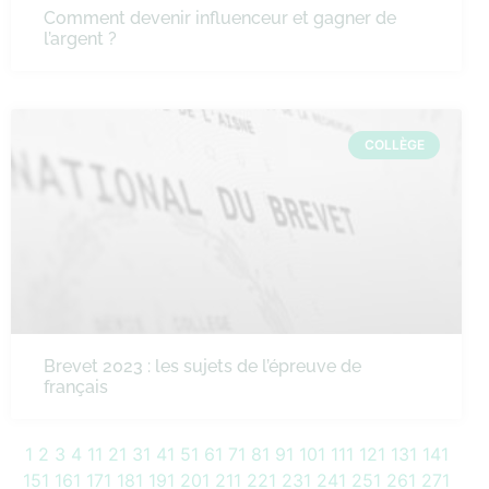
Comment devenir influenceur et gagner de
l’argent ?
COLLÈGE
Brevet 2023 : les sujets de l’épreuve de
français
1
2
3
4
11
21
31
41
51
61
71
81
91
101
111
121
131
141
151
161
171
181
191
201
211
221
231
241
251
261
271