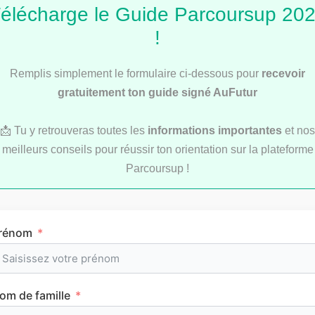
élécharge le Guide Parcoursup 20
!
Remplis simplement le formulaire ci-dessous pour
recevoir
Service Civique : les secrets d’une bonne lettre
gratuitement ton guide signé AuFutur
de motivation
📩 Tu y retrouveras toutes les
informations importantes
et nos
meilleurs conseils pour réussir ton orientation sur la plateforme
Parcoursup !
Les articles les
plus consultés
rénom
om de famille