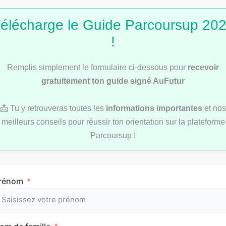
élécharge le Guide Parcoursup 20
!
Service Civique : les secrets d’une bonne lettre
Remplis simplement le formulaire ci-dessous pour
recevoir
de motivation
gratuitement ton guide signé AuFutur
📩 Tu y retrouveras toutes les
informations importantes
et nos
meilleurs conseils pour réussir ton orientation sur la plateforme
Les articles les
Parcoursup !
plus consultés
rénom