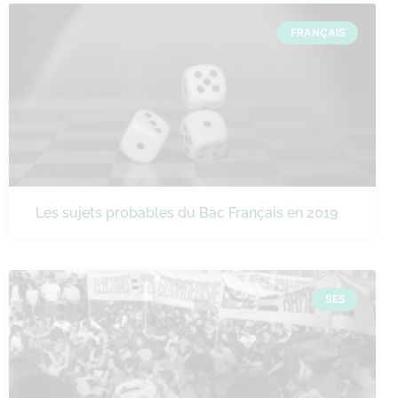
FRANÇAIS
Les sujets probables du Bac Français en 2019
SES