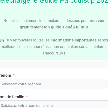
élécharge le Guide Parcoursup 20
!
Remplis simplement le formulaire ci-dessous pour
recevoir
gratuitement ton guide signé AuFutur
Service Civique : les secrets d’une bonne lettre
de motivation
📩 Tu y retrouveras toutes les
informations importantes
et nos
meilleurs conseils pour réussir ton orientation sur la plateforme
Parcoursup !
Les articles les
rénom
plus consultés
om de famille