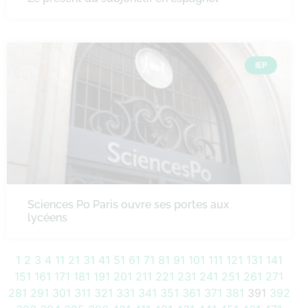
IEP
Sciences Po Paris ouvre ses portes aux
lycéens
1
2
3
4
11
21
31
41
51
61
71
81
91
101
111
121
131
141
151
161
171
181
191
201
211
221
231
241
251
261
271
281
291
301
311
321
331
341
351
361
371
381
391
392