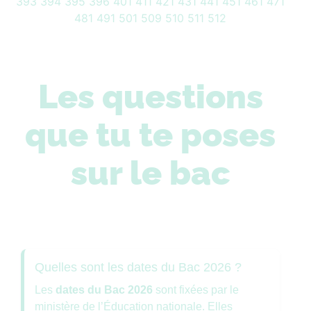
393
394
395
396
401
411
421
431
441
451
461
471
481
491
501
509
510
511
512
Les questions
que tu te poses
sur le bac
Quelles sont les dates du Bac 2026 ?
Les
dates du Bac 2026
sont fixées par le
ministère de l’Éducation nationale. Elles