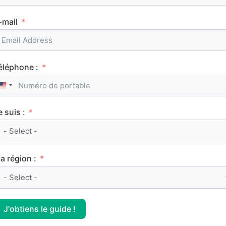
FRANÇAIS
-mail
éléphone :
United States +1
Manon Lescaut, Abbé Prévost : résumé et
e suis :
analyse de l’œuvre
a région :
FRANÇAIS
J'obtiens le guide !