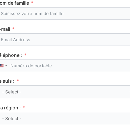
om de famille
FRANÇAIS
-mail
éléphone :
Manon Lescaut, Abbé Prévost : résumé et
United States +1
analyse de l’œuvre
e suis :
FRANÇAIS
a région :