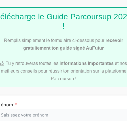
élécharge le Guide Parcoursup 20
!
Service Civique : les secrets d’une bonne lettre
Remplis simplement le formulaire ci-dessous pour
recevoir
de motivation
gratuitement ton guide signé AuFutur
📩 Tu y retrouveras toutes les
informations importantes
et nos
meilleurs conseils pour réussir ton orientation sur la plateforme
Les articles les
Parcoursup !
plus consultés
rénom