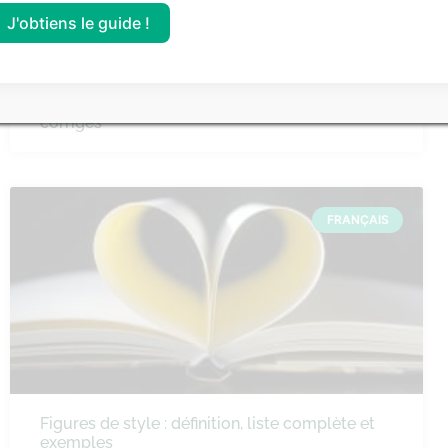
J'obtiens le guide !
Comment faire un commentaire de texte sur
un extrait de roman ? Méthode et sujets
corrigés
FRANÇAIS
Figures de style : définition, liste complète et
exemples