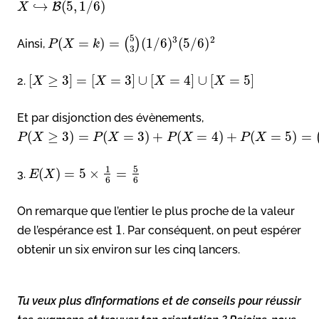
↪
(
5
,
1
/
6
)
B
X
5
3
2
(
=
)
=
(
1
/
6
)
(
5
/
6
)
(
)
Ainsi,
P
X
k
3
[
≥
3
]
=
[
=
3
]
∪
[
=
4
]
∪
[
=
5
]
2.
X
X
X
X
Et par disjonction des évènements,
(
≥
3
)
=
(
=
3
)
+
(
=
4
)
+
(
=
5
)
=
P
X
P
X
P
X
P
X
5
1
(
)
=
5
×
=
3.
E
X
6
6
On remarque que l’entier le plus proche de la valeur
1
de l’espérance est
. Par conséquent, on peut espérer
obtenir un six environ sur les cinq lancers.
Tu veux plus d’informations et de conseils pour réussir