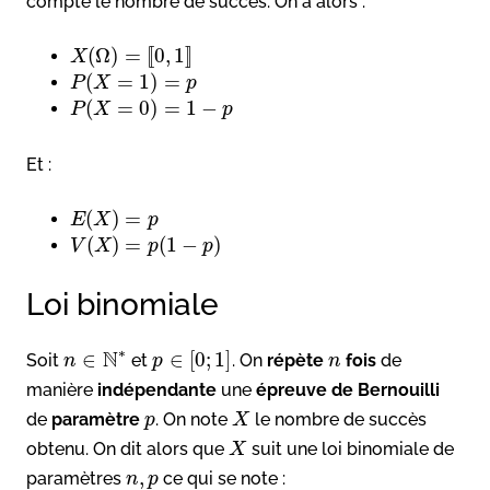
compte le nombre de succès. On a alors :
(
Ω
)
=
[
[
0
,
1
]
]
X
(
=
1
)
=
P
X
p
(
=
0
)
=
1
−
P
X
p
Et :
(
)
=
E
X
p
(
)
=
(
1
−
)
V
X
p
p
Loi binomiale
∗
N
∈
∈
[
0
;
1
]
Soit
et
. On
répète
fois
de
n
p
n
manière
indépendante
une
épreuve de Bernouilli
de
paramètre
. On note
le nombre de succès
p
X
obtenu. On dit alors que
suit une loi binomiale de
X
,
paramètres
ce qui se note :
n
p