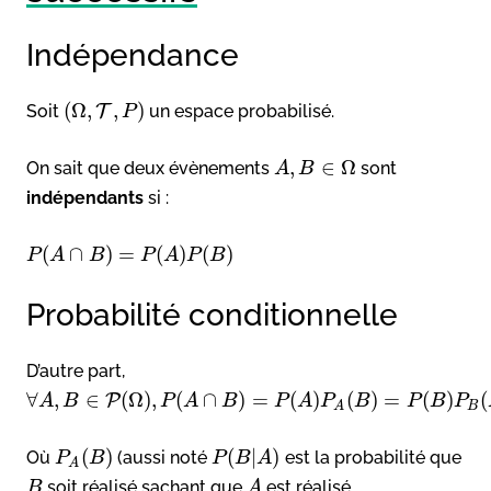
Indépendance
(
Ω
,
,
)
Soit
T
un espace probabilisé.
P
,
∈
Ω
On sait que deux évènements
sont
A
B
indépendants
si :
(
∩
)
=
(
)
(
)
P
A
B
P
A
P
B
Probabilité conditionnelle
D’autre part,
∀
,
∈
(
Ω
)
,
(
∩
)
=
(
)
(
)
=
(
)
(
P
A
B
P
A
B
P
A
P
B
P
B
P
B
A
(
)
(
|
)
Où
(aussi noté
est la probabilité que
P
B
P
B
A
A
soit réalisé sachant que
est réalisé.
B
A