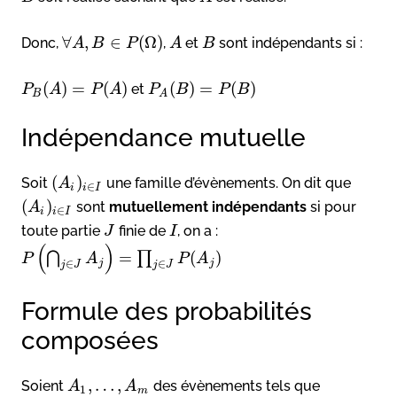
∀
,
∈
(
Ω
)
Donc,
,
et
sont indépendants si :
A
B
P
A
B
(
)
=
(
)
(
)
=
(
)
et
P
A
P
A
P
B
P
B
B
A
Indépendance mutuelle
(
)
Soit
une famille d’évènements. On dit que
A
∈
i
i
I
(
)
sont
mutuellement indépendants
si pour
A
∈
i
i
I
toute partie
finie de
, on a :
J
I
(
)
=
(
)
⋂
∏
P
A
P
A
j
j
∈
∈
j
J
j
J
Formule des probabilités
composées
,
…
,
Soient
des évènements tels que
A
A
1
m