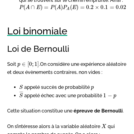
qui se trouvent sur le chemin emprunté. Ainsi :
(
∩
)
=
(
)
(
)
=
0.2
×
0.1
=
0.02
P
A
E
P
A
P
E
A
Loi binomiale
Loi de Bernoulli
∈
[
0
;
1
]
Soit
.On considère une expérience aléatoire
p
et deux évènements contraires, non vides :
appelé succès de probabilité
S
p
¯
¯
¯
1
−
appelé échec avec une probabilité
S
p
Cette situation constitue une
épreuve de Bernoulli
.
On s’intéresse alors à la variable aléatoire
qui
X