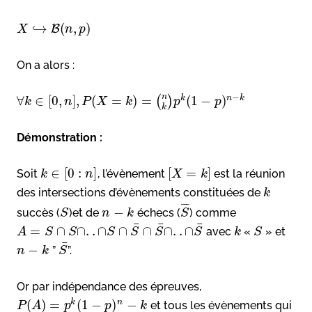
↪
(
,
)
B
X
n
p
On a alors :
−
n
∀
∈
[
0
,
]
,
(
=
)
=
(
1
−
)
k
n
k
(
)
k
n
P
X
k
p
p
k
Démonstration :
∈
[
0
:
]
[
=
]
Soit
, l’évènement
est la réunion
k
n
X
k
des intersections d’évènements constituées de
k
¯
¯
¯
−
succès (
)et de
échecs (
) comme
S
n
k
S
¯
¯
¯
=
∩
∩
.
.
∩
∩
∩
∩
.
.
∩
avec
«
» et
A
S
S
S
S
S
S
k
S
¯
−
”
”.
n
k
S
Or par indépendance des épreuves,
(
)
=
(
1
−
)
−
k
n
et tous les évènements qui
P
A
p
p
k