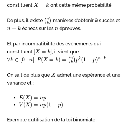
=
constituent
ont cette même probabilité.
X
k
n
(
)
De plus, il existe
manières d’obtenir
succès et
k
k
−
échecs sur les
épreuves.
n
k
n
Et par incompatibilité des évènements qui
[
=
]
constituent
, il vient que:
X
k
−
n
∀
∈
[
0
:
]
,
(
=
)
=
(
1
−
)
k
n
k
(
)
k
n
P
X
k
p
p
k
On sait de plus que
admet une espérance et une
X
variance et :
(
)
=
E
X
n
p
(
)
=
(
1
−
)
V
X
n
p
p
Exemple d’utilisation de la loi binomiale
: