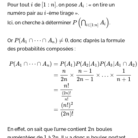
[
1
:
]
Pour tout
de
, on pose
: « on tire un
i
n
A
i
numéro pair au
-ème tirage ».
i
(
)
⋂
Ici, on cherche à déterminer
.
P
A
i
∈
[
1
:
]
i
n
(
∩
⋯
∩
)
≠
0
Or
, donc d’après la formule
P
A
A
1
n
des probabilités composées :
(
∩
⋯
∩
)
=
(
)
(
|
)
(
|
∩
)
P
A
A
P
A
P
A
A
P
A
A
A
1
1
2
1
3
1
2
n
−
1
1
n
n
=
×
×
…
×
2
2
−
1
+
1
n
n
n
!
n
=
(
2
)
!
n
!
n
2
(
!
)
n
=
(
2
)
!
n
2
En effet, on sait que l’urne contient
boules
n
1
2
numérotées de
à
. Il y a donc
boules portant
n
n