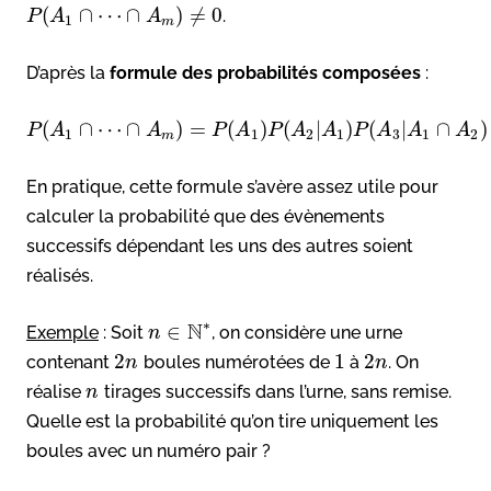
(
∩
⋯
∩
)
≠
0
.
P
A
A
1
m
D’après la
formule des probabilités composées
:
(
∩
⋯
∩
)
=
(
)
(
|
)
(
|
∩
)
P
A
A
P
A
P
A
A
P
A
A
A
1
1
2
1
3
1
2
m
En pratique, cette formule s’avère assez utile pour
calculer la probabilité que des évènements
successifs dépendant les uns des autres soient
réalisés.
∗
N
∈
Exemple
: Soit
, on considère une urne
n
2
1
2
contenant
boules numérotées de
à
. On
n
n
réalise
tirages successifs dans l’urne, sans remise.
n
Quelle est la probabilité qu’on tire uniquement les
boules avec un numéro pair ?