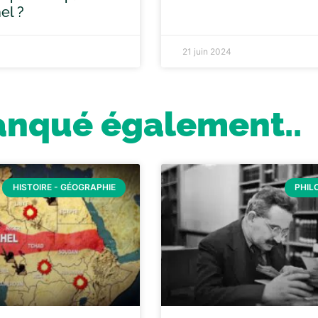
el ?
21 juin 2024
anqué également..
HISTOIRE - GÉOGRAPHIE
PHIL