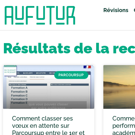
Révisions
Accueil
»
Vous avez cherché grand oral
»
Page 33
Résultats de la re
PARCOURSUP
Comment classer ses
Comment
vœux en attente sur
perfor
Parcoursup entre le 1er et
académi