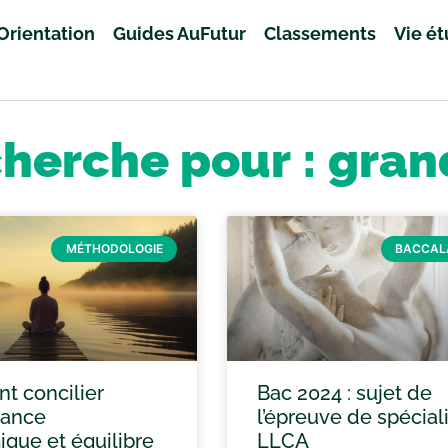
Orientation
Guides AuFutur
Classements
Vie é
cherche pour : gran
MÉTHODOLOGIE
BACCAL
 concilier
Bac 2024 : sujet de
mance
l’épreuve de spécial
que et équilibre
LLCA