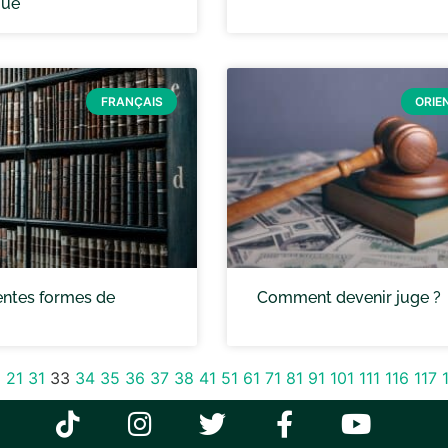
que
FRANÇAIS
ORIE
rentes formes de
Comment devenir juge ?
1
21
31
33
34
35
36
37
38
41
51
61
71
81
91
101
111
116
117