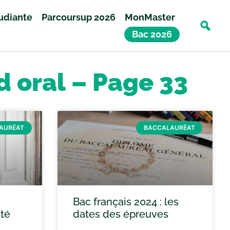
tudiante
Parcoursup 2026
MonMaster
Bac 2026
d oral – Page 33
AURÉAT
BACCALAURÉAT
Bac français 2024 : les
ité
dates des épreuves