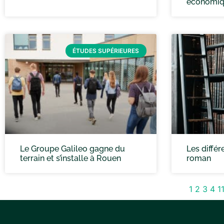
économi
ÉTUDES SUPÉRIEURES
Le Groupe Galileo gagne du
Les diffé
terrain et s’installe à Rouen
roman
1
2
3
4
1