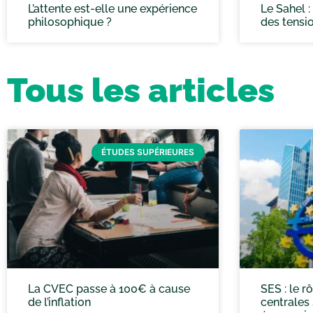
L’attente est-elle une expérience
Le Sahel 
philosophique ?
des tensi
Tous les articles
ÉTUDES SUPÉRIEURES
La CVEC passe à 100€ à cause
SES : le 
de l’inflation
centrales 