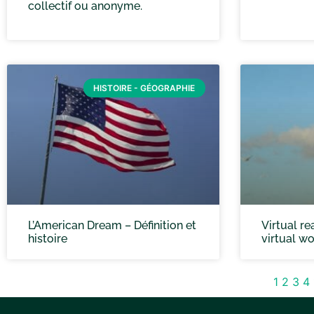
collectif ou anonyme.
HISTOIRE - GÉOGRAPHIE
L’American Dream – Définition et
Virtual re
histoire
virtual wo
1
2
3
4