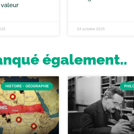
 valeur
025
24 octobre 2025
anqué également..
HISTOIRE - GÉOGRAPHIE
PHIL