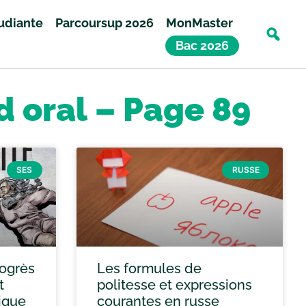
tudiante
Parcoursup 2026
MonMaster
Bac 2026
d oral – Page 89
SES
RUSSE
rogrès
Les formules de
t
politesse et expressions
ique
courantes en russe