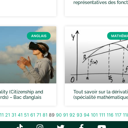
représentatives des fonc
ANGLAIS
MATHÉMA
ality (Citizenship and
Tout savoir sur la dérivat
rds) – Bac d’anglais
(spécialité mathématique
11
21
31
41
51
61
71
81
89
90
91
92
93
94
101
111
116
117
11