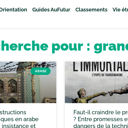
Orientation
Guides AuFutur
Classements
Vie é
cherche pour : gran
ARABE
structions
Faut-il craindre le p
ques en arabe
? Entre promesses e
dangers de la techn