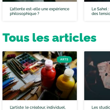
L’attente est-elle une expérience
Le Sahel 
philosophique ?
des tensi
Tous les articles
ARTS
L’artiste: le créateur, individuel,
Les studi