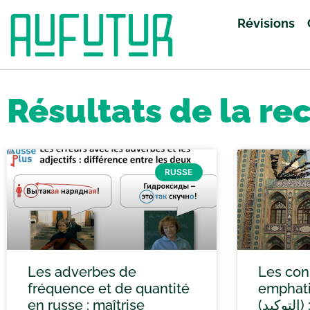
Révisions
Accueil
»
Vous avez cherché grand oral
»
Page 89
Résultats de la re
RUSSE
Les adverbes de
Les con
fréquence et de quantité
emphati
en russe : maîtrise
(التوكيد) : insistance et