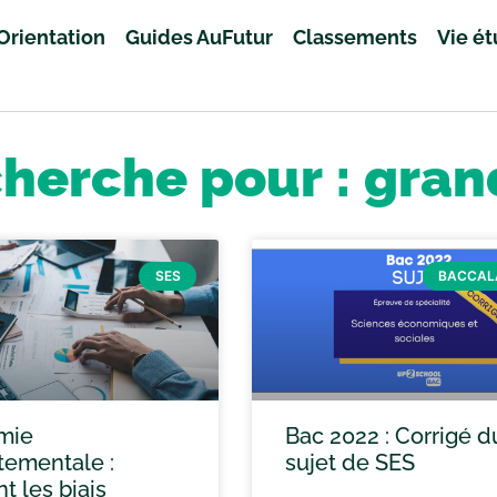
Orientation
Guides AuFutur
Classements
Vie é
cherche pour : gran
SES
BACCAL
mie
Bac 2022 : Corrigé d
ementale :
sujet de SES
 les biais