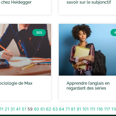
 chez Heidegger
savoir sur le subjonctif
SES
sociologie de Max
Apprendre l’anglais en
regardant des séries
11
21
31
41
51
59
60
61
62
63
64
71
81
91
101
111
116
117
11