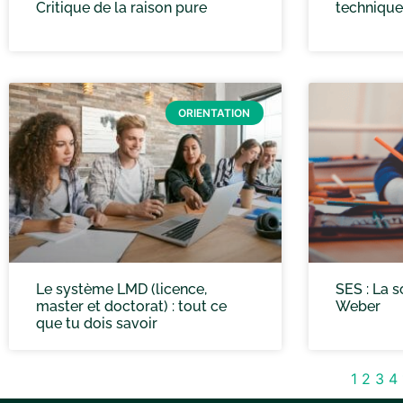
Critique de la raison pure
technique
ORIENTATION
Le système LMD (licence,
SES : La 
master et doctorat) : tout ce
Weber
que tu dois savoir
1
2
3
4