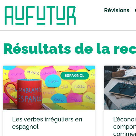
Révisions
Accueil
»
Vous avez cherché grand oral
»
Page 59
Résultats de la re
ESPAGNOL
Les verbes irréguliers en
L’écono
espagnol
comport
comment