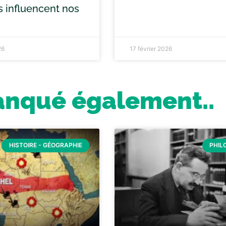
s influencent nos
26
17 février 2026
anqué également..
HISTOIRE - GÉOGRAPHIE
PHIL