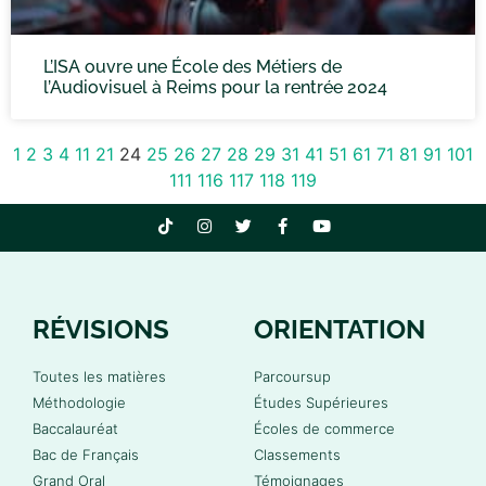
L’ISA ouvre une École des Métiers de
l’Audiovisuel à Reims pour la rentrée 2024
1
2
3
4
11
21
24
25
26
27
28
29
31
41
51
61
71
81
91
101
111
116
117
118
119
RÉVISIONS
ORIENTATION
Toutes les matières
Parcoursup
Méthodologie
Études Supérieures
Baccalauréat
Écoles de commerce
Bac de Français
Classements
Grand Oral
Témoignages