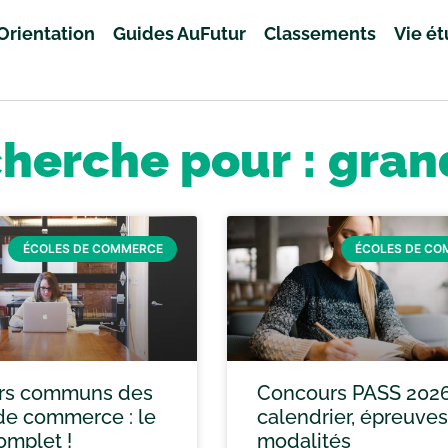
Orientation
Guides AuFutur
Classements
Vie é
cherche pour : gran
ÉCOLES DE COMMERCE
ÉCOLES DE C
rs communs des
Concours PASS 2026
de commerce : le
calendrier, épreuves
omplet !
modalités