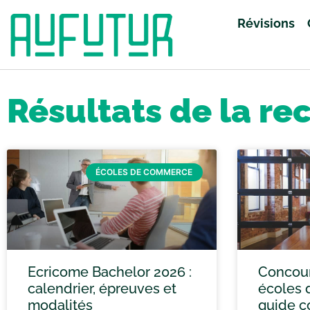
Révisions
Accueil
»
Vous avez cherché grand oral
»
Page 74
Résultats de la re
ÉCOLES DE COMMERCE
Ecricome Bachelor 2026 :
Concou
calendrier, épreuves et
écoles 
modalités
guide c