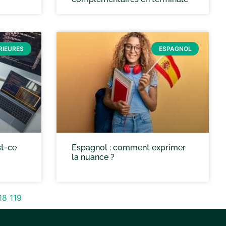
RIEURES
ESPAGNOL
st-ce
Espagnol : comment exprimer
la nuance ?
18
119