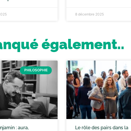
2025
8 décembre 2025
anqué également..
PHILOSOPHIE
jamin : aura,
Le rôle des pairs dans la