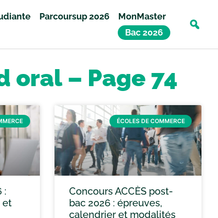
tudiante
Parcoursup 2026
MonMaster
Bac 2026
d oral – Page 74
OMMERCE
ÉCOLES DE COMMERCE
 :
Concours ACCÈS post-
 et
bac 2026 : épreuves,
calendrier et modalités