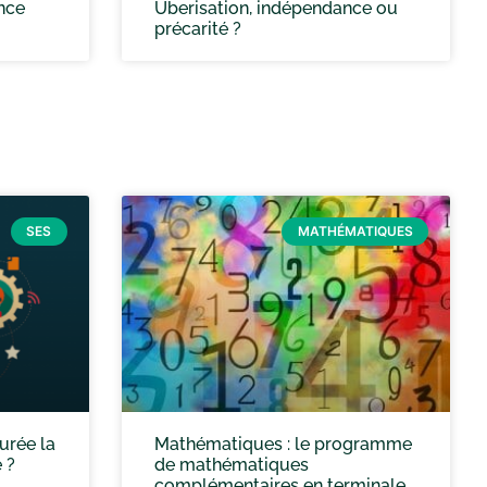
ence
Uberisation, indépendance ou
précarité ?
SES
MATHÉMATIQUES
urée la
Mathématiques : le programme
 ?
de mathématiques
complémentaires en terminale