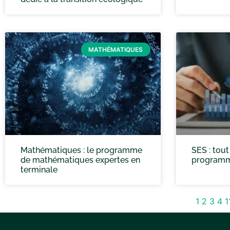
MATHÉMATIQUES
Mathématiques : le programme
SES : tout
de mathématiques expertes en
programm
terminale
1
2
3
4
1