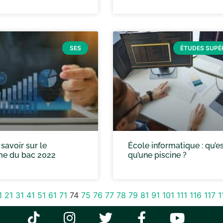
SES
ÉTUDES SUPÉ
 savoir sur le
École informatique : qu’e
e du bac 2022
qu’une piscine ?
1
21
31
41
51
61
71
74
75
76
77
78
79
81
91
101
111
116
117
1