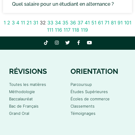
Quel salaire pour un étudiant en alternance ?
1
2
3
4
11
21
31
32
33
34
35
36
37
41
51
61
71
81
91
101
111
116
117
118
119
RÉVISIONS
ORIENTATION
Toutes les matières
Parcoursup
Méthodologie
Études Supérieures
Baccalauréat
Écoles de commerce
Bac de Français
Classements
Grand Oral
Témoignages