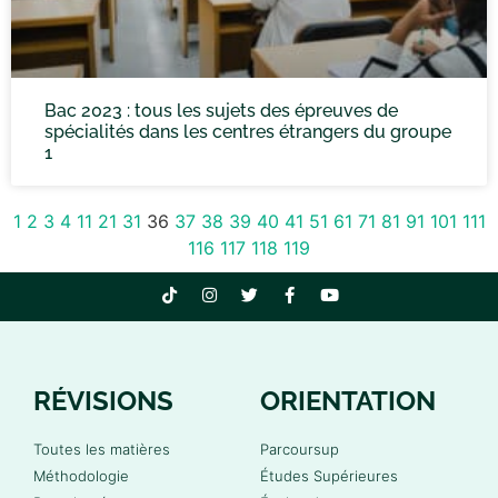
Bac 2023 : tous les sujets des épreuves de
spécialités dans les centres étrangers du groupe
1
1
2
3
4
11
21
31
36
37
38
39
40
41
51
61
71
81
91
101
111
116
117
118
119
RÉVISIONS
ORIENTATION
Toutes les matières
Parcoursup
Méthodologie
Études Supérieures