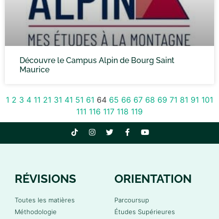
Découvre le Campus Alpin de Bourg Saint
Maurice
1
2
3
4
11
21
31
41
51
61
64
65
66
67
68
69
71
81
91
101
111
116
117
118
119
RÉVISIONS
ORIENTATION
Toutes les matières
Parcoursup
Méthodologie
Études Supérieures