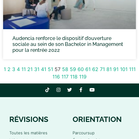
Audencia renforce le dispositif d’ouverture
sociale au sein de son Bachelor in Management
pour la rentrée 2022
1
2
3
4
11
21
31
41
51
57
58
59
60
61
62
71
81
91
101
111
116
117
118
119
RÉVISIONS
ORIENTATION
Toutes les matières
Parcoursup