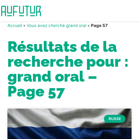
Accueil
»
Vous avez cherché grand oral
»
Page 57
Résultats de la
recherche pour :
grand oral –
Page 57
RUSSE